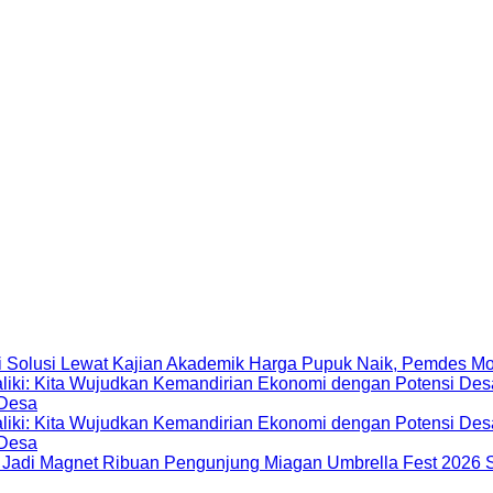
Harga Pupuk Naik, Pemdes Mo
 Desa
 Desa
Miagan Umbrella Fest 2026 S