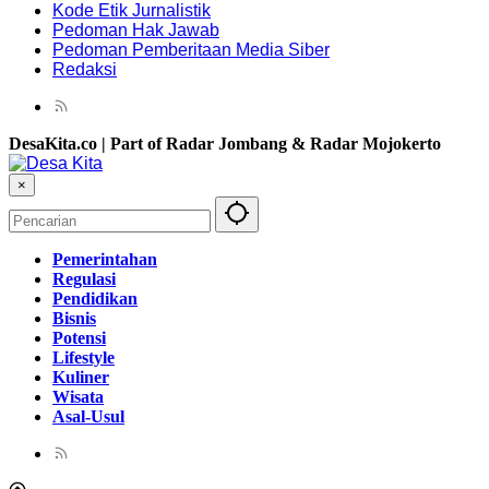
Kode Etik Jurnalistik
Pedoman Hak Jawab
Pedoman Pemberitaan Media Siber
Redaksi
DesaKita.co | Part of Radar Jombang & Radar Mojokerto
×
Pemerintahan
Regulasi
Pendidikan
Bisnis
Potensi
Lifestyle
Kuliner
Wisata
Asal-Usul