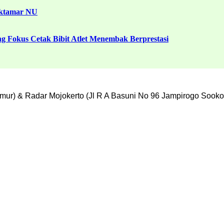
uktamar NU
g Fokus Cetak Bibit Atlet Menembak Berprestasi
mur) & Radar Mojokerto (Jl R A Basuni No 96 Jampirogo Sooko