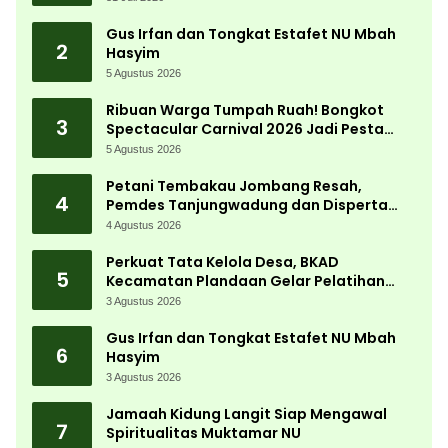
Gus Irfan dan Tongkat Estafet NU Mbah
2
Hasyim
5 Agustus 2026
Ribuan Warga Tumpah Ruah! Bongkot
3
Spectacular Carnival 2026 Jadi Pesta
Kemerdekaan Terbesar di Peterongan
5 Agustus 2026
Petani Tembakau Jombang Resah,
4
Pemdes Tanjungwadung dan Disperta
Bergerak Cepat
4 Agustus 2026
Perkuat Tata Kelola Desa, BKAD
5
Kecamatan Plandaan Gelar Pelatihan
Aparatur Pemdes
3 Agustus 2026
Gus Irfan dan Tongkat Estafet NU Mbah
6
Hasyim
3 Agustus 2026
Jamaah Kidung Langit Siap Mengawal
7
Spiritualitas Muktamar NU