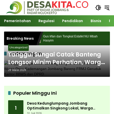
Langsung
ke
konten
Pemerintahan
Regulasi
Pendidikan
Bisnis
Po
kses Digelar,
Gus Irfan dan Tongkat Estafet NU Mbah
Breaking News
ibuan
Hasyim
Uncategorized
kademangan
Tanggul Sungai Catak Banteng
Longsor Minim Perhatian, Warga
Desa Kademangan Jombang
29 Maret 2024
Bareng FRMJ Geruduk Kantor
BBWS dan DPRD
Populer Minggu Ini
Desa Kedunglumpang Jombang
1
Optimalkan Singkong Lokal, Warga
Diajari Produksi Tepung Mocaf
31 Juli 2026