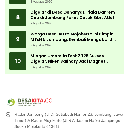
2 Agustus 2026
Digelar di Desa Denanyar, Piala Danrem
8
Cup di Jombang Fokus Cetak Bibit Atlet
Menembak Berprestasi
2 Agustus 2026
Warga Desa Betro Mojokerto Ini Pimpin
9
MTsN 5 Jombang, Kembali Mengabdi di
Almamater
2 Agustus 2026
Miagan Umbrella Fest 2026 Sukses
10
Digelar, Niken Salindry Jadi Magnet
Ribuan Pengunjung
6 Agustus 2026
Radar Jombang (Jl Dr Setiabudi Nomor 23, Jombang, Jawa
Timur) & Radar Mojokerto (Jl R A Basuni No 96 Jampirogo
Sooko Mojokerto 61361)