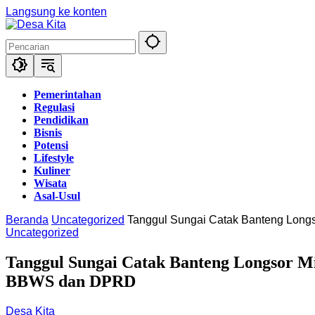
Langsung ke konten
Pemerintahan
Regulasi
Pendidikan
Bisnis
Potensi
Lifestyle
Kuliner
Wisata
Asal-Usul
Beranda
Uncategorized
Tanggul Sungai Catak Banteng Lon
Uncategorized
Tanggul Sungai Catak Banteng Longsor 
BBWS dan DPRD
Desa Kita