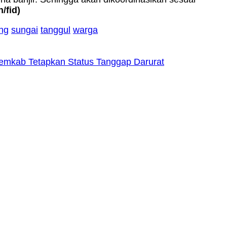
n/fid)
ng
sungai
tanggul
warga
mkab Tetapkan Status Tanggap Darurat