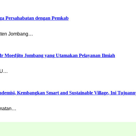
ga Persahabatan dengan Pemkab
paten Jombang…
 dr Moedjito Jombang yang Utamakan Pelayanan Ilmiah
RSU…
misi, Kembangkan Smart and Sustainable Village, Ini Tujuann
amatan…