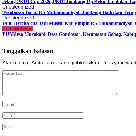
Jelang PKDI Cup 2026, PKDI Jombang Uji Kekuatan dalam La
Uncategorized
Terobosan Baru! RS Muhammadiyah Jombang Hadirkan Terapi 
Uncategorized
Dulu Bercita-cita Jadi Musisi, Kini Pimpin RS Muhammadiyah 
Pemerintahan
BUMdesa Murakabi, Desa Gondosari, Kecamatan Gebog, Kabu
Tinggalkan Balasan
Alamat email Anda tidak akan dipublikasikan.
Ruas yang waji