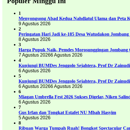
Populer Minggu Ini
1
Menyongsong Abad Kedua Nahdlatul Ulama dan Peta 
9 Agustus 2026
2
Peringatan Hari Jadi ke-185 Desa Watudakon Jombang
8 Agustus 2026
3
Harga Pupuk Naik, Pemdes Morosunggingan Jombang C
7 Agustus 2026
6 Agustus 2026
4
Kunjungi BUMDes Jenggolo Sejahtera, Prof Dr Zainud
6 Agustus 2026
5
Kunjungi BUMDes Jenggolo Sejahtera, Prof Dr Zainud
6 Agustus 2026
6 Agustus 2026
6
Miagan Umbrella Fest 2026 Sukses Digelar, Niken Sali
6 Agustus 2026
7
Gus Irfan dan Tongkat Estafet NU Mbah Hasyim
5 Agustus 2026
8
Ribuan Warga Tumpah Ruah! Bongkot Spectacular Carn