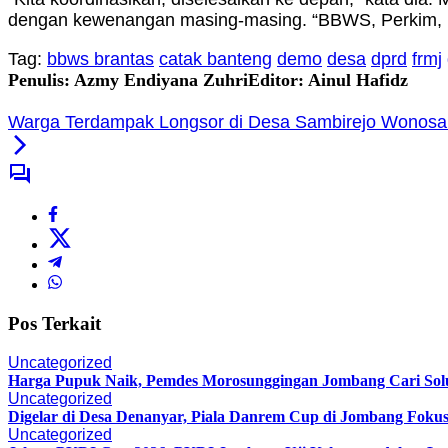
dengan kewenangan masing-masing. “BBWS, Perkim, P
Tag:
bbws brantas
catak banteng
demo
desa
dprd
frmj
Penulis: Azmy Endiyana Zuhri
Editor: Ainul Hafidz
Warga Terdampak Longsor di Desa Sambirejo Wonosa
Pos Terkait
Uncategorized
Harga Pupuk Naik, Pemdes Morosunggingan Jombang Cari Sol
Uncategorized
Digelar di Desa Denanyar, Piala Danrem Cup di Jombang Fokus
Uncategorized