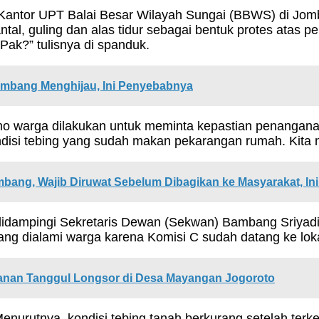
 Kantor UPT Balai Besar Wilayah Sungai (BBWS) di 
al, guling dan alas tidur sebagai bentuk protes atas
Pak?” tulisnya di spanduk.
mbang Menghijau, Ini Penyebabnya
o warga dilakukan untuk meminta kepastian penanganan
ndisi tebing yang sudah makan pekarangan rumah. Kita 
ombang, Wajib Diruwat Sebelum Dibagikan ke Masyarakat, In
idampingi Sekretaris Dewan (Sekwan) Bambang Sriyadi
ng dialami warga karena Komisi C sudah datang ke lokasi
nan Tanggul Longsor di Desa Mayangan Jogoroto
 Menurutnya, kondisi tebing tanah berkurang setelah terk