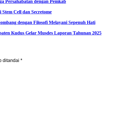
ga Persahabatan dengan Pemkab
Stem Cell dan Secretome
Jombang dengan Filosofi Melayani Sepenuh Hati
paten Kudus Gelar Musdes Laporan Tahunan 2025
b ditandai
*