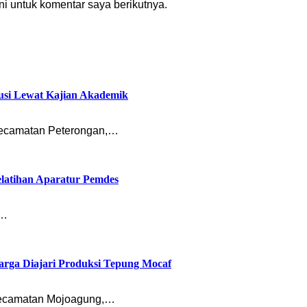
i untuk komentar saya berikutnya.
usi Lewat Kajian Akademik
ecamatan Peterongan,…
latihan Aparatur Pemdes
n…
rga Diajari Produksi Tepung Mocaf
ecamatan Mojoagung,…