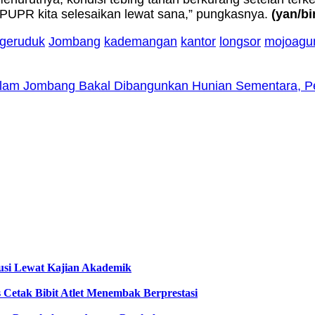
UPR kita selesaikan lewat sana,” pungkasnya.
(yan/bi
geruduk
Jombang
kademangan
kantor
longsor
mojoagu
lam Jombang Bakal Dibangunkan Hunian Sementara, Pe
usi Lewat Kajian Akademik
 Cetak Bibit Atlet Menembak Berprestasi