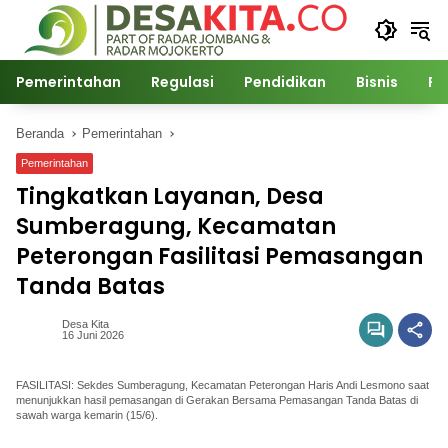
Langsung
ke
konten
Pemerintahan
Regulasi
Pendidikan
Bisnis
Po
Beranda
Pemerintahan
Pemerintahan
Tingkatkan Layanan, Desa
Sumberagung, Kecamatan
Peterongan Fasilitasi Pemasangan
Tanda Batas
Desa Kita
16 Juni 2026
FASILITASI: Sekdes Sumberagung, Kecamatan Peterongan Haris Andi Lesmono saat
menunjukkan hasil pemasangan di Gerakan Bersama Pemasangan Tanda Batas di
sawah warga kemarin (15/6).