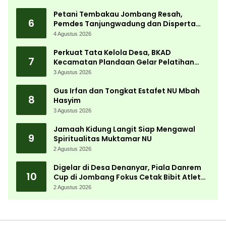
Petani Tembakau Jombang Resah,
6
Pemdes Tanjungwadung dan Disperta
Bergerak Cepat
4 Agustus 2026
Perkuat Tata Kelola Desa, BKAD
7
Kecamatan Plandaan Gelar Pelatihan
Aparatur Pemdes
3 Agustus 2026
Gus Irfan dan Tongkat Estafet NU Mbah
8
Hasyim
3 Agustus 2026
Jamaah Kidung Langit Siap Mengawal
9
Spiritualitas Muktamar NU
2 Agustus 2026
Digelar di Desa Denanyar, Piala Danrem
10
Cup di Jombang Fokus Cetak Bibit Atlet
Menembak Berprestasi
2 Agustus 2026