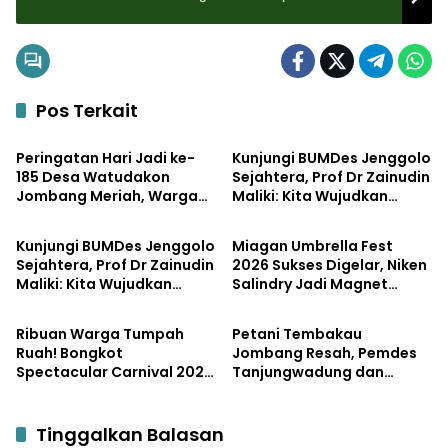
Pos Terkait
Pemerintahan
Pemerintahan
Peringatan Hari Jadi ke-
Kunjungi BUMDes Jenggolo
185 Desa Watudakon
Sejahtera, Prof Dr Zainudin
Jombang Meriah, Warga
Maliki: Kita Wujudkan
Bisnis
Pemerintahan
Tumpek Blek Padati
Kemandirian Ekonomi
Karnaval Budaya
dengan Potensi Desa
Kunjungi BUMDes Jenggolo
Miagan Umbrella Fest
Sejahtera, Prof Dr Zainudin
2026 Sukses Digelar, Niken
Maliki: Kita Wujudkan
Salindry Jadi Magnet
Pemerintahan
Pemerintahan
Kemandirian Ekonomi
Ribuan Pengunjung
dengan Potensi Desa
Ribuan Warga Tumpah
Petani Tembakau
Ruah! Bongkot
Jombang Resah, Pemdes
Spectacular Carnival 2026
Tanjungwadung dan
Jadi Pesta Kemerdekaan
Disperta Bergerak Cepat
Terbesar di Peterongan
Tinggalkan Balasan