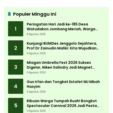
Populer Minggu Ini
Peringatan Hari Jadi ke-185 Desa
1
Watudakon Jombang Meriah, Warga
Tumpek Blek Padati Karnaval Budaya
8 Agustus 2026
Kunjungi BUMDes Jenggolo Sejahtera,
2
Prof Dr Zainudin Maliki: Kita Wujudkan
Kemandirian Ekonomi dengan Potensi
6 Agustus 2026
Desa
Miagan Umbrella Fest 2026 Sukses
3
Digelar, Niken Salindry Jadi Magnet
Ribuan Pengunjung
6 Agustus 2026
Gus Irfan dan Tongkat Estafet NU Mbah
4
Hasyim
5 Agustus 2026
Ribuan Warga Tumpah Ruah! Bongkot
5
Spectacular Carnival 2026 Jadi Pesta
Kemerdekaan Terbesar di Peterongan
5 Agustus 2026