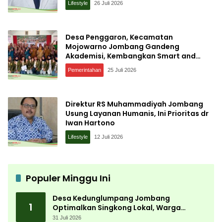
Lifestyle
26 Juli 2026
Desa Penggaron, Kecamatan
Mojowarno Jombang Gandeng
Akademisi, Kembangkan Smart and
Sustainable Village, Ini Tujuannya
Pemerintahan
25 Juli 2026
Direktur RS Muhammadiyah Jombang
Usung Layanan Humanis, Ini Prioritas dr
Iwan Hartono
Lifestyle
12 Juli 2026
Populer Minggu Ini
Desa Kedunglumpang Jombang
1
Optimalkan Singkong Lokal, Warga
Diajari Produksi Tepung Mocaf
31 Juli 2026