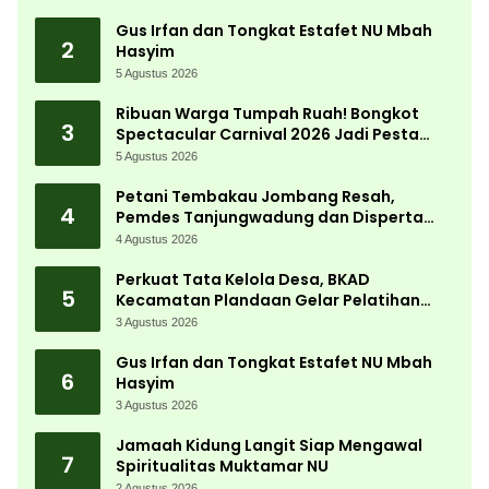
Gus Irfan dan Tongkat Estafet NU Mbah
2
Hasyim
5 Agustus 2026
Ribuan Warga Tumpah Ruah! Bongkot
3
Spectacular Carnival 2026 Jadi Pesta
Kemerdekaan Terbesar di Peterongan
5 Agustus 2026
Petani Tembakau Jombang Resah,
4
Pemdes Tanjungwadung dan Disperta
Bergerak Cepat
4 Agustus 2026
Perkuat Tata Kelola Desa, BKAD
5
Kecamatan Plandaan Gelar Pelatihan
Aparatur Pemdes
3 Agustus 2026
Gus Irfan dan Tongkat Estafet NU Mbah
6
Hasyim
3 Agustus 2026
Jamaah Kidung Langit Siap Mengawal
7
Spiritualitas Muktamar NU
2 Agustus 2026