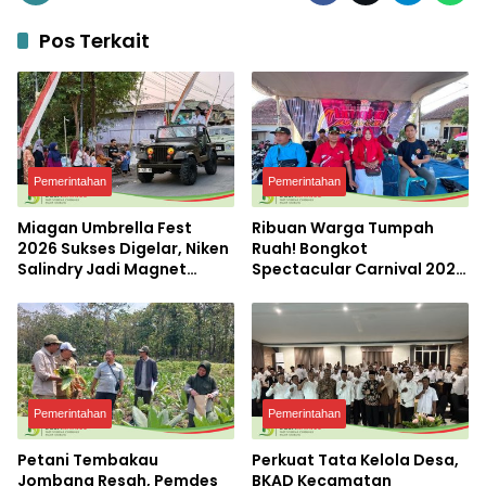
Pos Terkait
Pemerintahan
Pemerintahan
Miagan Umbrella Fest
Ribuan Warga Tumpah
2026 Sukses Digelar, Niken
Ruah! Bongkot
Salindry Jadi Magnet
Spectacular Carnival 2026
Ribuan Pengunjung
Jadi Pesta Kemerdekaan
Terbesar di Peterongan
Pemerintahan
Pemerintahan
Petani Tembakau
Perkuat Tata Kelola Desa,
Jombang Resah, Pemdes
BKAD Kecamatan