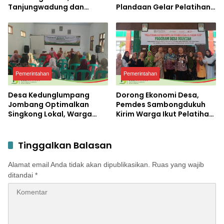
Tanjungwadung dan
Plandaan Gelar Pelatihan
Disperta Bergerak Cepat
Aparatur Pemdes
Pemerintahan
Pemerintahan
Desa Kedunglumpang
Dorong Ekonomi Desa,
Jombang Optimalkan
Pemdes Sambongdukuh
Singkong Lokal, Warga
Kirim Warga Ikut Pelatihan
Diajari Produksi Tepung
UMKM Program WUB
Mocaf
Jombang
Tinggalkan Balasan
Alamat email Anda tidak akan dipublikasikan.
Ruas yang wajib
ditandai
*