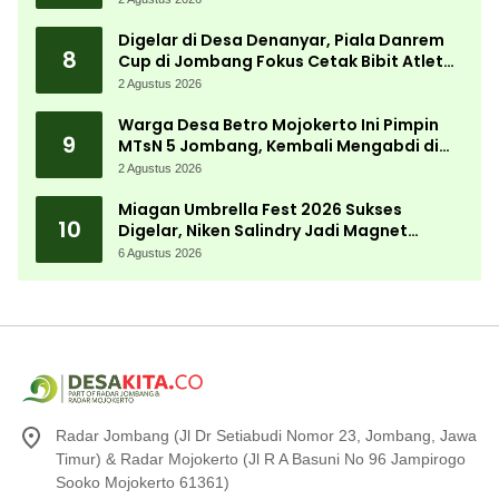
Digelar di Desa Denanyar, Piala Danrem
8
Cup di Jombang Fokus Cetak Bibit Atlet
Menembak Berprestasi
2 Agustus 2026
Warga Desa Betro Mojokerto Ini Pimpin
9
MTsN 5 Jombang, Kembali Mengabdi di
Almamater
2 Agustus 2026
Miagan Umbrella Fest 2026 Sukses
10
Digelar, Niken Salindry Jadi Magnet
Ribuan Pengunjung
6 Agustus 2026
Radar Jombang (Jl Dr Setiabudi Nomor 23, Jombang, Jawa
Timur) & Radar Mojokerto (Jl R A Basuni No 96 Jampirogo
Sooko Mojokerto 61361)