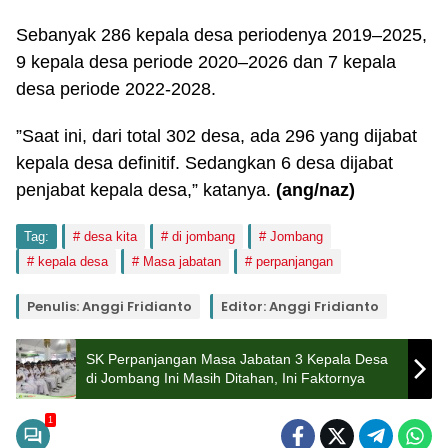
Sebanyak 286 kepala desa periodenya 2019–2025,
9 kepala desa periode 2020–2026 dan 7 kepala
desa periode 2022-2028.
”Saat ini, dari total 302 desa, ada 296 yang dijabat
kepala desa definitif. Sedangkan 6 desa dijabat
penjabat kepala desa,” katanya.
(ang/naz)
Tag:
desa kita
di jombang
Jombang
kepala desa
Masa jabatan
perpanjangan
Penulis: Anggi Fridianto
Editor: Anggi Fridianto
SK Perpanjangan Masa Jabatan 3 Kepala Desa
di Jombang Ini Masih Ditahan, Ini Faktornya
1