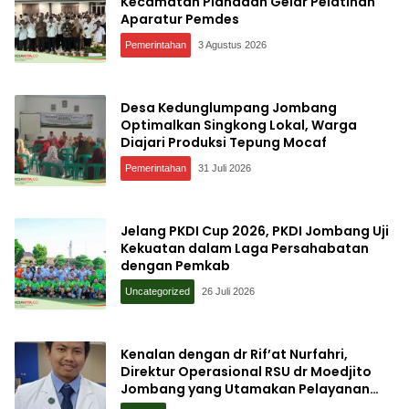
Kecamatan Plandaan Gelar Pelatihan
Aparatur Pemdes
Pemerintahan
3 Agustus 2026
Desa Kedunglumpang Jombang
Optimalkan Singkong Lokal, Warga
Diajari Produksi Tepung Mocaf
Pemerintahan
31 Juli 2026
Jelang PKDI Cup 2026, PKDI Jombang Uji
Kekuatan dalam Laga Persahabatan
dengan Pemkab
Uncategorized
26 Juli 2026
Kenalan dengan dr Rif’at Nurfahri,
Direktur Operasional RSU dr Moedjito
Jombang yang Utamakan Pelayanan
Ilmiah