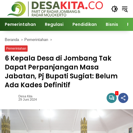
Langsung
ke
konten
Pemerintahan
Regulasi
Pendidikan
Bisnis
Po
Beranda
Pemerintahan
Pemerintahan
6 Kepala Desa di Jombang Tak
Dapat Perpanjangan Masa
Jabatan, Pj Bupati Sugiat: Belum
Ada Kades Definitif
1
Desa Kita
29 Juni 2024