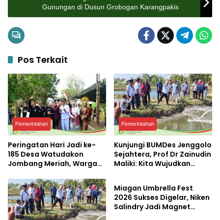
Gunungan di Dusun Grobogan Karangpakis
Pos Terkait
Pemerintahan
Pemerintahan
Peringatan Hari Jadi ke-
Kunjungi BUMDes Jenggolo
185 Desa Watudakon
Sejahtera, Prof Dr Zainudin
Jombang Meriah, Warga
Maliki: Kita Wujudkan
Pemerintahan
Tumpek Blek Padati
Kemandirian Ekonomi
Karnaval Budaya
dengan Potensi Desa
Miagan Umbrella Fest
2026 Sukses Digelar, Niken
Salindry Jadi Magnet
Ribuan Pengunjung