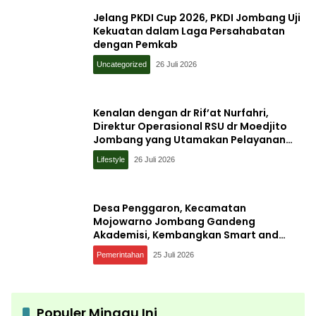
Jelang PKDI Cup 2026, PKDI Jombang Uji
Kekuatan dalam Laga Persahabatan
dengan Pemkab
Uncategorized
26 Juli 2026
Kenalan dengan dr Rif’at Nurfahri,
Direktur Operasional RSU dr Moedjito
Jombang yang Utamakan Pelayanan
Ilmiah
Lifestyle
26 Juli 2026
Desa Penggaron, Kecamatan
Mojowarno Jombang Gandeng
Akademisi, Kembangkan Smart and
Sustainable Village, Ini Tujuannya
Pemerintahan
25 Juli 2026
Populer Minggu Ini