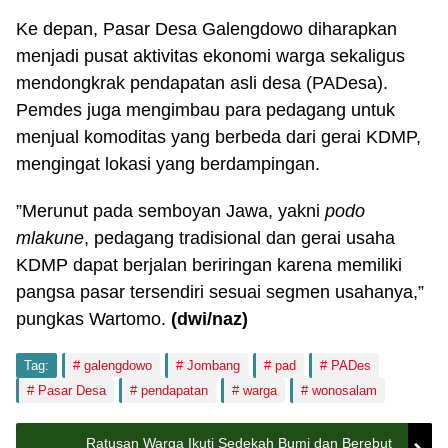
Ke depan, Pasar Desa Galengdowo diharapkan
menjadi pusat aktivitas ekonomi warga sekaligus
mendongkrak pendapatan asli desa (PADesa).
Pemdes juga mengimbau para pedagang untuk
menjual komoditas yang berbeda dari gerai KDMP,
mengingat lokasi yang berdampingan.
”Merunut pada semboyan Jawa, yakni
podo
mlakune
, pedagang tradisional dan gerai usaha
KDMP dapat berjalan beriringan karena memiliki
pangsa pasar tersendiri sesuai segmen usahanya,”
pungkas Wartomo.
(
dwi/naz)
Tag:
galengdowo
Jombang
pad
PADes
Pasar Desa
pendapatan
warga
wonosalam
Ratusan Warga Ikuti Sedekah Bumi dan Berebut