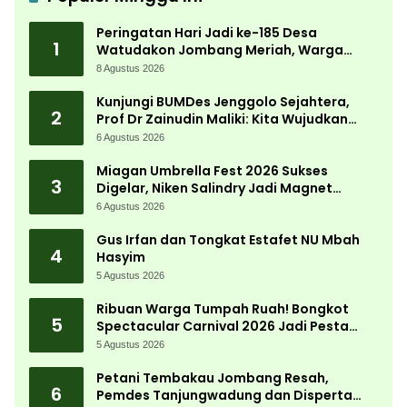
Peringatan Hari Jadi ke-185 Desa
1
Watudakon Jombang Meriah, Warga
Tumpek Blek Padati Karnaval Budaya
8 Agustus 2026
Kunjungi BUMDes Jenggolo Sejahtera,
2
Prof Dr Zainudin Maliki: Kita Wujudkan
Kemandirian Ekonomi dengan Potensi
6 Agustus 2026
Desa
Miagan Umbrella Fest 2026 Sukses
3
Digelar, Niken Salindry Jadi Magnet
Ribuan Pengunjung
6 Agustus 2026
Gus Irfan dan Tongkat Estafet NU Mbah
4
Hasyim
5 Agustus 2026
Ribuan Warga Tumpah Ruah! Bongkot
5
Spectacular Carnival 2026 Jadi Pesta
Kemerdekaan Terbesar di Peterongan
5 Agustus 2026
Petani Tembakau Jombang Resah,
6
Pemdes Tanjungwadung dan Disperta