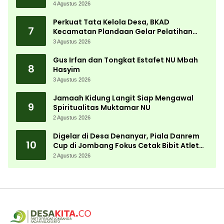
Bergerak Cepat
4 Agustus 2026
Perkuat Tata Kelola Desa, BKAD
7
Kecamatan Plandaan Gelar Pelatihan
Aparatur Pemdes
3 Agustus 2026
Gus Irfan dan Tongkat Estafet NU Mbah
8
Hasyim
3 Agustus 2026
Jamaah Kidung Langit Siap Mengawal
9
Spiritualitas Muktamar NU
2 Agustus 2026
Digelar di Desa Denanyar, Piala Danrem
10
Cup di Jombang Fokus Cetak Bibit Atlet
Menembak Berprestasi
2 Agustus 2026