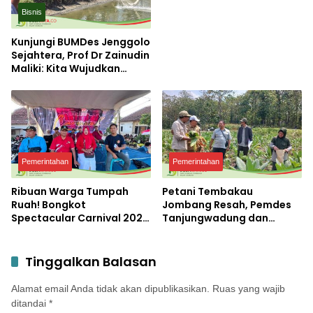
Bisnis
Kunjungi BUMDes Jenggolo
Sejahtera, Prof Dr Zainudin
Maliki: Kita Wujudkan
Kemandirian Ekonomi
dengan Potensi Desa
Pemerintahan
Pemerintahan
Ribuan Warga Tumpah
Petani Tembakau
Ruah! Bongkot
Jombang Resah, Pemdes
Spectacular Carnival 2026
Tanjungwadung dan
Jadi Pesta Kemerdekaan
Disperta Bergerak Cepat
Terbesar di Peterongan
Tinggalkan Balasan
Alamat email Anda tidak akan dipublikasikan.
Ruas yang wajib
ditandai
*