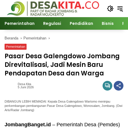
Langsung
ke
konten
Pemerintahan
Regulasi
Pendidikan
Bisnis
Po
Beranda
Pemerintahan
Pemerintahan
Pasar Desa Galengdowo Jombang
Direvitalisasi, Jadi Mesin Baru
Pendapatan Desa dan Warga
Desa Kita
5 Juni 2026
DIBANGUN LEBIH MEMADAI: Kepala Desa Galengdowo Wartomo meninjau
perkembangan pembangunan Pasar Desa Galengdowo, Wonosalam, Jombang. (Dwi
Aris/Radar Jombang)
JombangBanget.id
– Pemerintah Desa (Pemdes)