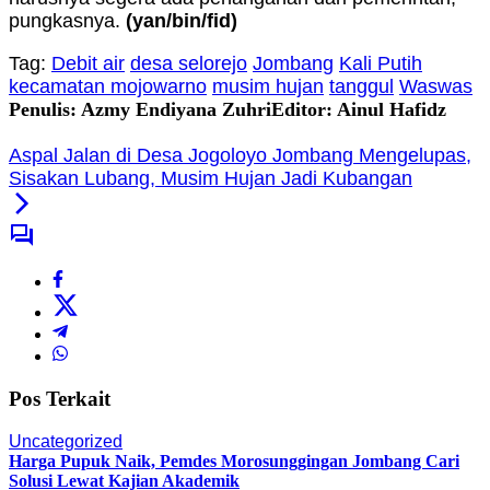
pungkasnya.
(yan/bin/fid)
Tag:
Debit air
desa selorejo
Jombang
Kali Putih
kecamatan mojowarno
musim hujan
tanggul
Waswas
Penulis: Azmy Endiyana Zuhri
Editor: Ainul Hafidz
Aspal Jalan di Desa Jogoloyo Jombang Mengelupas,
Sisakan Lubang, Musim Hujan Jadi Kubangan
Pos Terkait
Uncategorized
Harga Pupuk Naik, Pemdes Morosunggingan Jombang Cari
Solusi Lewat Kajian Akademik