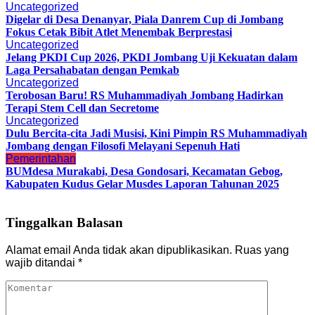
Uncategorized
Digelar di Desa Denanyar, Piala Danrem Cup di Jombang
Fokus Cetak Bibit Atlet Menembak Berprestasi
Uncategorized
Jelang PKDI Cup 2026, PKDI Jombang Uji Kekuatan dalam
Laga Persahabatan dengan Pemkab
Uncategorized
Terobosan Baru! RS Muhammadiyah Jombang Hadirkan
Terapi Stem Cell dan Secretome
Uncategorized
Dulu Bercita-cita Jadi Musisi, Kini Pimpin RS Muhammadiyah
Jombang dengan Filosofi Melayani Sepenuh Hati
Pemerintahan
BUMdesa Murakabi, Desa Gondosari, Kecamatan Gebog,
Kabupaten Kudus Gelar Musdes Laporan Tahunan 2025
Tinggalkan Balasan
Alamat email Anda tidak akan dipublikasikan.
Ruas yang
wajib ditandai
*