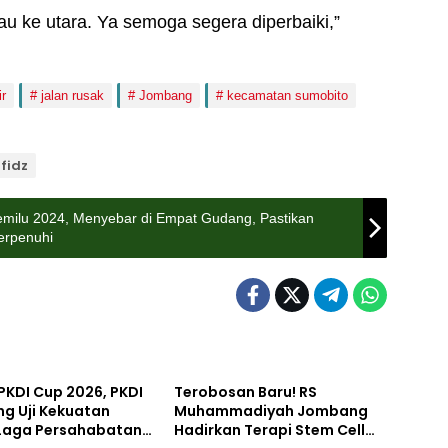
au ke utara. Ya semoga segera diperbaiki,”
r
jalan rusak
Jombang
kecamatan sumobito
afidz
emilu 2024, Menyebar di Empat Gudang, Pastikan
erpenuhi
orized
Uncategorized
PKDI Cup 2026, PKDI
Terobosan Baru! RS
g Uji Kekuatan
Muhammadiyah Jombang
Laga Persahabatan
Hadirkan Terapi Stem Cell
tahan
Lifestyle