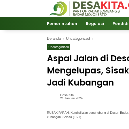
Langsung
ke
konten
Pemerintahan
Regulasi
Pendid
Beranda
Uncategorized
Uncategorized
Aspal Jalan di De
Mengelupas, Sisa
Jadi Kubangan
Desa Kita
21 Januari 2024
RUSAK PARAH: Kondisi jalan penghubung di Dusun Buduran
kubangan, Selasa (16/1).