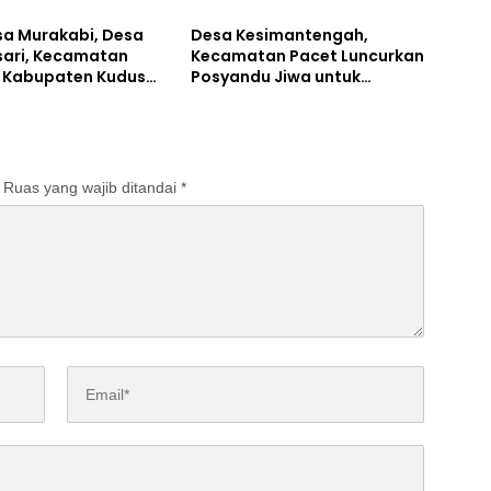
 Pemkab
dan Secretome
a Murakabi, Desa
Desa Kesimantengah,
ari, Kecamatan
Kecamatan Pacet Luncurkan
 Kabupaten Kudus
Posyandu Jiwa untuk
Musdes Laporan
Kesehatan Mental Warga
n 2025
Ruas yang wajib ditandai
*