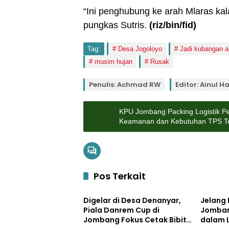
“Ini penghubung ke arah Mlaras kal
pungkas Sutris.
(riz/bin/fid)
Tag:
Desa Jogoloyo
Jadi kubangan ai
musim hujan
Rusak
Penulis: Achmad RW
Editor: Ainul H
KPU Jombang Packing Logistik P
Keamanan dan Kebutuhan TPS T
Pos Terkait
Uncategorized
Uncateg
Digelar di Desa Denanyar,
Jelang 
Piala Danrem Cup di
Jomban
Jombang Fokus Cetak Bibit
dalam 
Uncategorized
Pemerin