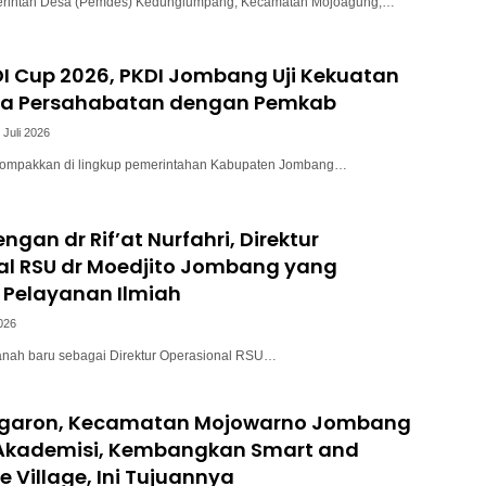
intah Desa (Pemdes) Kedunglumpang, Kecamatan Mojoagung,…
I Cup 2026, PKDI Jombang Uji Kekuatan
a Persahabatan dengan Pemkab
 Juli 2026
kompakkan di lingkup pemerintahan Kabupaten Jombang…
ngan dr Rif’at Nurfahri, Direktur
al RSU dr Moedjito Jombang yang
Pelayanan Ilmiah
2026
anah baru sebagai Direktur Operasional RSU…
garon, Kecamatan Mojowarno Jombang
kademisi, Kembangkan Smart and
e Village, Ini Tujuannya