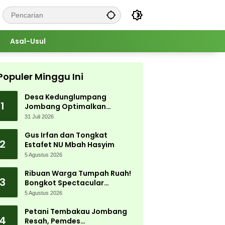
Asal-Usul
Populer Minggu Ini
Desa Kedunglumpang
1
Jombang Optimalkan
Singkong Lokal, Warga Diajari
31 Juli 2026
Produksi Tepung Mocaf
Gus Irfan dan Tongkat
2
Estafet NU Mbah Hasyim
5 Agustus 2026
Ribuan Warga Tumpah Ruah!
3
Bongkot Spectacular
Carnival 2026 Jadi Pesta
5 Agustus 2026
Kemerdekaan Terbesar di
Peterongan
Petani Tembakau Jombang
4
Resah, Pemdes