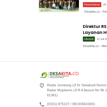
Pemerintahan
25 
Desakita.co – Pe
Direktur 
Layanan Hu
Lifestyle
12 Juli 
DesaKita.co – M
Radar Jombang (Jl Dr Setiabudi Nomor
Radar Mojokerto (Jl R A Basuni No 96
61361)
(0321) 875137 / 081336610001