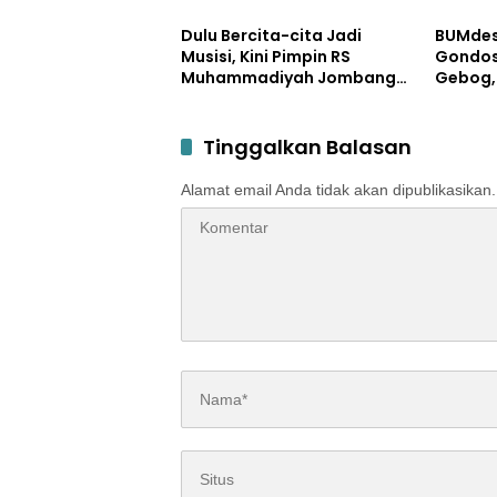
Atlet Menembak Berprestasi
dengan
Dulu Bercita-cita Jadi
BUMdes
Musisi, Kini Pimpin RS
Gondos
Muhammadiyah Jombang
Gebog,
dengan Filosofi Melayani
Gelar 
Sepenuh Hati
Tahuna
Tinggalkan Balasan
Alamat email Anda tidak akan dipublikasikan.