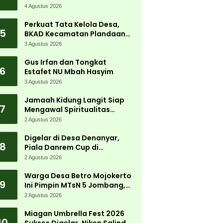
Tanjungwadung dan Disperta
4 Agustus 2026
Bergerak Cepat
Perkuat Tata Kelola Desa,
5
BKAD Kecamatan Plandaan
Gelar Pelatihan Aparatur
3 Agustus 2026
Pemdes
Gus Irfan dan Tongkat
6
Estafet NU Mbah Hasyim
3 Agustus 2026
Jamaah Kidung Langit Siap
7
Mengawal Spiritualitas
Muktamar NU
2 Agustus 2026
Digelar di Desa Denanyar,
8
Piala Danrem Cup di
Jombang Fokus Cetak Bibit
2 Agustus 2026
Atlet Menembak Berprestasi
Warga Desa Betro Mojokerto
9
Ini Pimpin MTsN 5 Jombang,
Kembali Mengabdi di
2 Agustus 2026
Almamater
Miagan Umbrella Fest 2026
10