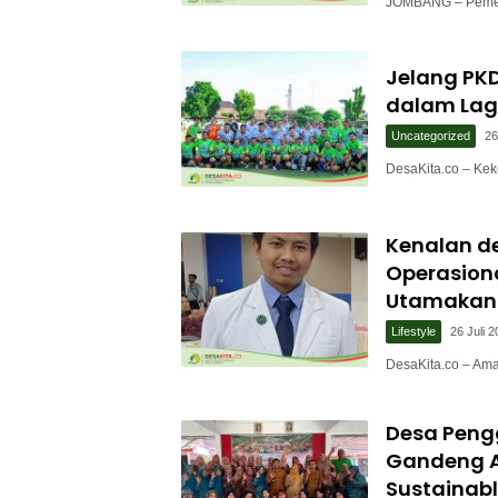
JOMBANG – Pemer
Jelang PKD
dalam Lag
Uncategorized
26
DesaKita.co – Ke
Kenalan de
Operasion
Utamakan 
Lifestyle
26 Juli 
DesaKita.co – Am
Desa Peng
Gandeng A
Sustainabl