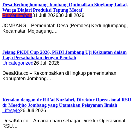
Desa Kedunglumpang Jombang Optimalkan Singkong Lokal,
Warga Diajari Produksi Tepung Mocaf
Pemerintahan
31 Juli 2026
30 Juli 2026
JOMBANG – Pemerintah Desa (Pemdes) Kedunglumpang,
Kecamatan Mojoagung,…
Jelang PKDI Cup 2026, PKDI Jombang Uji Kekuatan dalam
Laga Persahabatan dengan Pemkab
Uncategorized
26 Juli 2026
DesaKita.co – Kekompakkan di lingkup pemerintahan
Kabupaten Jombang…
Kenalan dengan dr Rif’at Nurfahri, Direktur Operasional RSU
dr Moedjito Jombang yang Utamakan Pelayanan Ilmiah
Lifestyle
26 Juli 2026
DesaKita.co – Amanah baru sebagai Direktur Operasional
RSU…