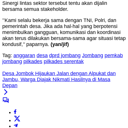
Sinergi lintas sektor tersebut tentu akan dijalin
bersama semua stakeholder.
’’Kami selalu bekerja sama dengan TNI, Polri, dan
pemerintah desa. Jika ada hal-hal yang berpotensi
menimbulkan gangguan, komunikasi dan koordinasi
akan terus dilakukan bersama-sama agar situasi tetap
kondusif,’’ paparnya.
(yan/jif)
Tag:
anggaran
desa
dprd jombang
Jombang
pemkab
jombang
pilkades
pilkades serentak
Desa Jombok Hijaukan Jalan dengan Alpukat dan
Jambu, Warga Diajak Nikmati Hasilnya di Masa
Depan