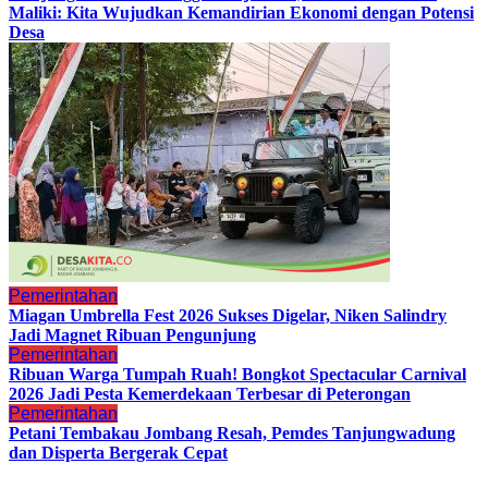
Maliki: Kita Wujudkan Kemandirian Ekonomi dengan Potensi
Desa
Pemerintahan
Miagan Umbrella Fest 2026 Sukses Digelar, Niken Salindry
Jadi Magnet Ribuan Pengunjung
Pemerintahan
Ribuan Warga Tumpah Ruah! Bongkot Spectacular Carnival
2026 Jadi Pesta Kemerdekaan Terbesar di Peterongan
Pemerintahan
Petani Tembakau Jombang Resah, Pemdes Tanjungwadung
dan Disperta Bergerak Cepat