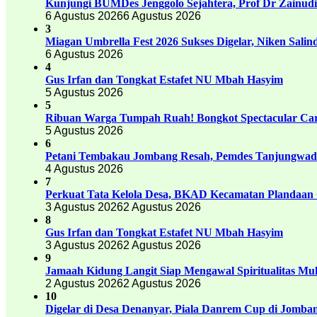
Kunjungi BUMDes Jenggolo Sejahtera, Prof Dr Zainud
6 Agustus 2026
6 Agustus 2026
3
Miagan Umbrella Fest 2026 Sukses Digelar, Niken Sali
6 Agustus 2026
4
Gus Irfan dan Tongkat Estafet NU Mbah Hasyim
5 Agustus 2026
5
Ribuan Warga Tumpah Ruah! Bongkot Spectacular Carn
5 Agustus 2026
6
Petani Tembakau Jombang Resah, Pemdes Tanjungwadu
4 Agustus 2026
7
Perkuat Tata Kelola Desa, BKAD Kecamatan Plandaan 
3 Agustus 2026
2 Agustus 2026
8
Gus Irfan dan Tongkat Estafet NU Mbah Hasyim
3 Agustus 2026
2 Agustus 2026
9
Jamaah Kidung Langit Siap Mengawal Spiritualitas M
2 Agustus 2026
2 Agustus 2026
10
Digelar di Desa Denanyar, Piala Danrem Cup di Jomban