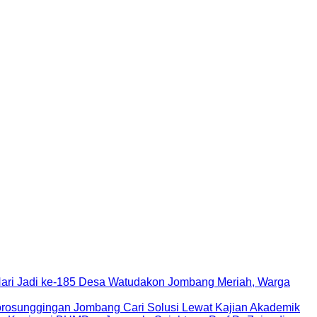
Hari Jadi ke-185 Desa Watudakon Jombang Meriah, Warga
rosunggingan Jombang Cari Solusi Lewat Kajian Akademik