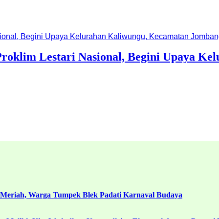
klim Lestari Nasional, Begini Upaya Ke
 Meriah, Warga Tumpek Blek Padati Karnaval Budaya