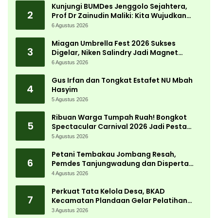
Kunjungi BUMDes Jenggolo Sejahtera,
2
Prof Dr Zainudin Maliki: Kita Wujudkan
Kemandirian Ekonomi dengan Potensi
6 Agustus 2026
Desa
Miagan Umbrella Fest 2026 Sukses
3
Digelar, Niken Salindry Jadi Magnet
Ribuan Pengunjung
6 Agustus 2026
Gus Irfan dan Tongkat Estafet NU Mbah
4
Hasyim
5 Agustus 2026
Ribuan Warga Tumpah Ruah! Bongkot
5
Spectacular Carnival 2026 Jadi Pesta
Kemerdekaan Terbesar di Peterongan
5 Agustus 2026
Petani Tembakau Jombang Resah,
6
Pemdes Tanjungwadung dan Disperta
Bergerak Cepat
4 Agustus 2026
Perkuat Tata Kelola Desa, BKAD
7
Kecamatan Plandaan Gelar Pelatihan
Aparatur Pemdes
3 Agustus 2026