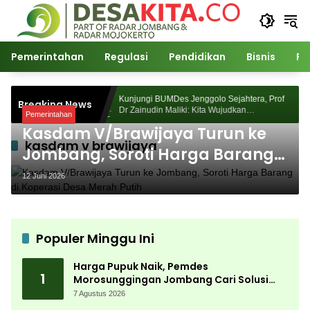
Langsung
ke
konten
Pemerintahan
Regulasi
Pendidikan
Bisnis
Po
orosunggingan
Kunjungi BUMDes Jenggolo Sejahtera, Prof
Breaking News
ajian Akademik
Dr Zainudin Maliki: Kita Wujudkan
Pemerintahan
Kemandirian Ekonomi dengan Potensi Desa
Kasdam V/Brawijaya Turun ke
kasdam v brawijaya
Jombang, Soroti Harga Barang
di Koperasi Desa Merah Putih
12 Juni 2026
Populer Minggu Ini
Harga Pupuk Naik, Pemdes
1
Morosunggingan Jombang Cari Solusi
Lewat Kajian Akademik
7 Agustus 2026