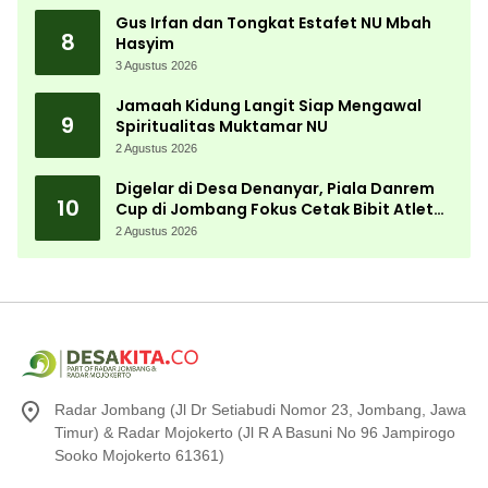
Gus Irfan dan Tongkat Estafet NU Mbah
8
Hasyim
3 Agustus 2026
Jamaah Kidung Langit Siap Mengawal
9
Spiritualitas Muktamar NU
2 Agustus 2026
Digelar di Desa Denanyar, Piala Danrem
10
Cup di Jombang Fokus Cetak Bibit Atlet
Menembak Berprestasi
2 Agustus 2026
Radar Jombang (Jl Dr Setiabudi Nomor 23, Jombang, Jawa
Timur) & Radar Mojokerto (Jl R A Basuni No 96 Jampirogo
Sooko Mojokerto 61361)