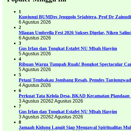
1
Kunjungi BUMDes Jenggolo Sejahtera, Prof Dr Zainud
6 Agustus 2026
2
Miagan Umbrella Fest 2026 Sukses Digelar, Niken Sali
6 Agustus 2026
3
Gus Irfan dan Tongkat Estafet NU Mbah Hasyim
5 Agustus 2026
4
Ribuan Warga Tumpah Ruah! Bongkot Spectacular Carn
5 Agustus 2026
5
Petani Tembakau Jombang Resah, Pemdes Tanjungwadu
4 Agustus 2026
6
Perkuat Tata Kelola Desa, BKAD Kecamatan Plandaan 
3 Agustus 2026
2 Agustus 2026
7
Gus Irfan dan Tongkat Estafet NU Mbah Hasyim
3 Agustus 2026
2 Agustus 2026
8
Jamaah Kidung Langit Siap Mengawal Spiritualitas M