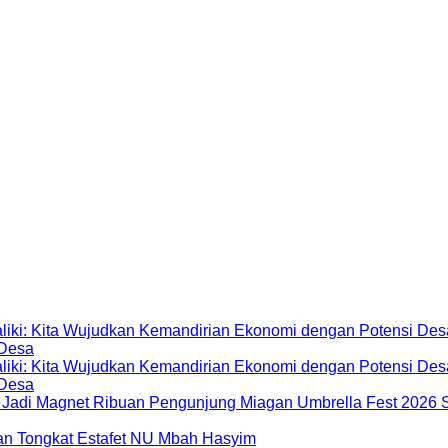
 Desa
 Desa
Miagan Umbrella Fest 2026 S
dan Tongkat Estafet NU Mbah Hasyim