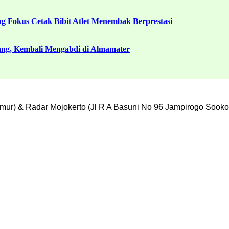
g Fokus Cetak Bibit Atlet Menembak Berprestasi
ang, Kembali Mengabdi di Almamater
mur) & Radar Mojokerto (Jl R A Basuni No 96 Jampirogo Sooko