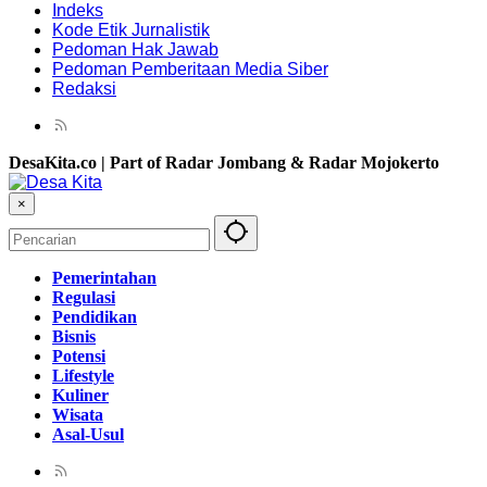
Indeks
Kode Etik Jurnalistik
Pedoman Hak Jawab
Pedoman Pemberitaan Media Siber
Redaksi
DesaKita.co | Part of Radar Jombang & Radar Mojokerto
×
Pemerintahan
Regulasi
Pendidikan
Bisnis
Potensi
Lifestyle
Kuliner
Wisata
Asal-Usul