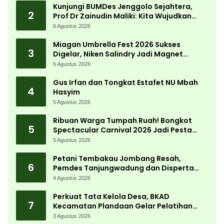
Kunjungi BUMDes Jenggolo Sejahtera,
2
Prof Dr Zainudin Maliki: Kita Wujudkan
Kemandirian Ekonomi dengan Potensi
6 Agustus 2026
Desa
Miagan Umbrella Fest 2026 Sukses
3
Digelar, Niken Salindry Jadi Magnet
Ribuan Pengunjung
6 Agustus 2026
Gus Irfan dan Tongkat Estafet NU Mbah
4
Hasyim
5 Agustus 2026
Ribuan Warga Tumpah Ruah! Bongkot
5
Spectacular Carnival 2026 Jadi Pesta
Kemerdekaan Terbesar di Peterongan
5 Agustus 2026
Petani Tembakau Jombang Resah,
6
Pemdes Tanjungwadung dan Disperta
Bergerak Cepat
4 Agustus 2026
Perkuat Tata Kelola Desa, BKAD
7
Kecamatan Plandaan Gelar Pelatihan
Aparatur Pemdes
3 Agustus 2026