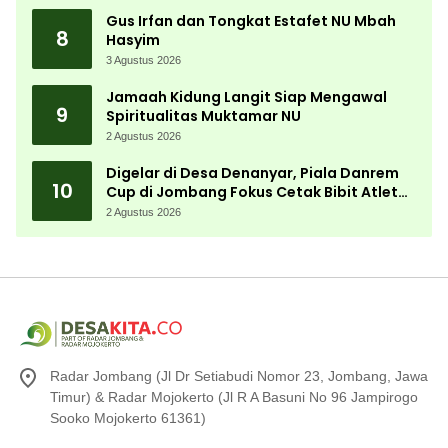
Gus Irfan dan Tongkat Estafet NU Mbah
8
Hasyim
3 Agustus 2026
Jamaah Kidung Langit Siap Mengawal
9
Spiritualitas Muktamar NU
2 Agustus 2026
Digelar di Desa Denanyar, Piala Danrem
10
Cup di Jombang Fokus Cetak Bibit Atlet
Menembak Berprestasi
2 Agustus 2026
Radar Jombang (Jl Dr Setiabudi Nomor 23, Jombang, Jawa
Timur) & Radar Mojokerto (Jl R A Basuni No 96 Jampirogo
Sooko Mojokerto 61361)