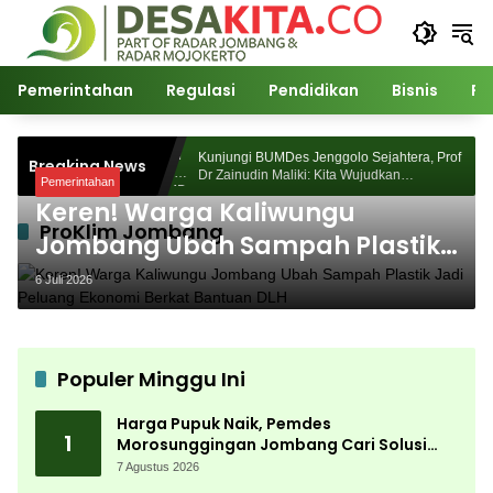
Langsung
ke
konten
Pemerintahan
Regulasi
Pendidikan
Bisnis
Po
 Morosunggingan
Kunjungi BUMDes Jenggolo Sejahtera, Prof
Breaking News
 Kajian Akademik
Dr Zainudin Maliki: Kita Wujudkan
Pemerintahan
Kemandirian Ekonomi dengan Potensi Desa
Keren! Warga Kaliwungu
ProKlim Jombang
Jombang Ubah Sampah Plastik
Jadi Peluang Ekonomi Berkat
6 Juli 2026
Bantuan DLH
Populer Minggu Ini
Harga Pupuk Naik, Pemdes
1
Morosunggingan Jombang Cari Solusi
Lewat Kajian Akademik
7 Agustus 2026