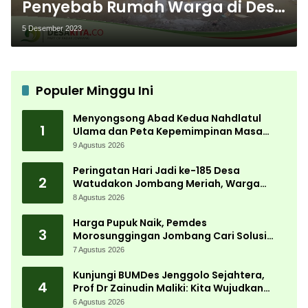
Penyebab Rumah Warga di Desa
Dukuhmojo Jombang
5 Desember 2023
Kebanjiran Usai Hujan
Populer Minggu Ini
Menyongsong Abad Kedua Nahdlatul
1
Ulama dan Peta Kepemimpinan Masa
Depan Pasca Muktamar ke-35
9 Agustus 2026
Peringatan Hari Jadi ke-185 Desa
2
Watudakon Jombang Meriah, Warga
Tumpek Blek Padati Karnaval Budaya
8 Agustus 2026
Harga Pupuk Naik, Pemdes
3
Morosunggingan Jombang Cari Solusi
Lewat Kajian Akademik
7 Agustus 2026
Kunjungi BUMDes Jenggolo Sejahtera,
4
Prof Dr Zainudin Maliki: Kita Wujudkan
Kemandirian Ekonomi dengan Potensi
6 Agustus 2026