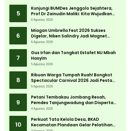
Desa
Kunjungi BUMDes Jenggolo Sejahtera,
5
Prof Dr Zainudin Maliki: Kita Wujudkan
Kemandirian Ekonomi dengan Potensi
6 Agustus 2026
Desa
Miagan Umbrella Fest 2026 Sukses
6
Digelar, Niken Salindry Jadi Magnet
Ribuan Pengunjung
6 Agustus 2026
Gus Irfan dan Tongkat Estafet NU Mbah
7
Hasyim
5 Agustus 2026
Ribuan Warga Tumpah Ruah! Bongkot
8
Spectacular Carnival 2026 Jadi Pesta
Kemerdekaan Terbesar di Peterongan
5 Agustus 2026
Petani Tembakau Jombang Resah,
9
Pemdes Tanjungwadung dan Disperta
Bergerak Cepat
4 Agustus 2026
Perkuat Tata Kelola Desa, BKAD
10
Kecamatan Plandaan Gelar Pelatihan
Aparatur Pemdes
3 Agustus 2026