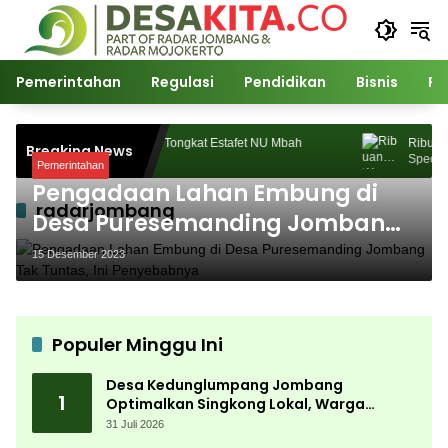
Langsung
ke
konten
Pemerintahan
Regulasi
Pendidikan
Bisnis
Po
Gus Irfan dan Tongkat Estafet NU Mbah
Ribuan W
Breaking News
Hasyim
Spectacul
Pemerintahan
Kemerdeka
Pengadaan Lahan Embung di
radarjombang
Desa Puresemanding Jombang
Tak Tuntas, Ini Penyebabnya
15 Desember 2023
Populer Minggu Ini
Desa Kedunglumpang Jombang
1
Optimalkan Singkong Lokal, Warga
Diajari Produksi Tepung Mocaf
31 Juli 2026