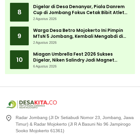
Digelar di Desa Denanyar, Piala Danrem
8
Cup di Jombang Fokus Cetak Bibit Atlet
Menembak Berprestasi
2 Agustus 2026
Warga Desa Betro Mojokerto Ini Pimpin
9
MTsN 5 Jombang, Kembali Mengabdi di
Almamater
2 Agustus 2026
Miagan Umbrella Fest 2026 Sukses
10
Digelar, Niken Salindry Jadi Magnet
Ribuan Pengunjung
6 Agustus 2026
Radar Jombang (Jl Dr Setiabudi Nomor 23, Jombang, Jawa
Timur) & Radar Mojokerto (Jl R A Basuni No 96 Jampirogo
Sooko Mojokerto 61361)