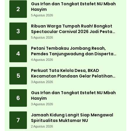
Gus Irfan dan Tongkat Estafet NU Mbah
2
Hasyim
5 Agustus 2026
Ribuan Warga Tumpah Ruah! Bongkot
3
Spectacular Carnival 2026 Jadi Pesta
Kemerdekaan Terbesar di Peterongan
5 Agustus 2026
Petani Tembakau Jombang Resah,
4
Pemdes Tanjungwadung dan Disperta
Bergerak Cepat
4 Agustus 2026
Perkuat Tata Kelola Desa, BKAD
5
Kecamatan Plandaan Gelar Pelatihan
Aparatur Pemdes
3 Agustus 2026
Gus Irfan dan Tongkat Estafet NU Mbah
6
Hasyim
3 Agustus 2026
Jamaah Kidung Langit Siap Mengawal
7
Spiritualitas Muktamar NU
2 Agustus 2026