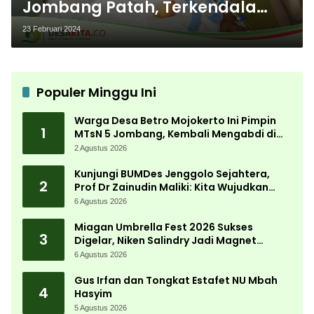
Jombang Patah, Terkendala
Biaya Berobat, Sempat Dirawat
23 Februari 2024
Dua Pekan di Sangkal Putung
Kediri
Populer Minggu Ini
Warga Desa Betro Mojokerto Ini Pimpin
1
MTsN 5 Jombang, Kembali Mengabdi di
Almamater
2 Agustus 2026
Kunjungi BUMDes Jenggolo Sejahtera,
2
Prof Dr Zainudin Maliki: Kita Wujudkan
Kemandirian Ekonomi dengan Potensi
6 Agustus 2026
Desa
Miagan Umbrella Fest 2026 Sukses
3
Digelar, Niken Salindry Jadi Magnet
Ribuan Pengunjung
6 Agustus 2026
Gus Irfan dan Tongkat Estafet NU Mbah
4
Hasyim
5 Agustus 2026