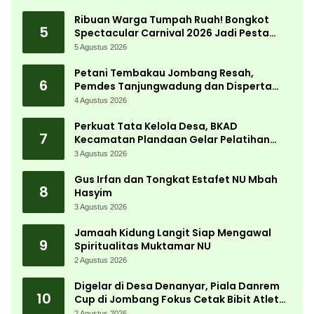
Ribuan Warga Tumpah Ruah! Bongkot
5
Spectacular Carnival 2026 Jadi Pesta
Kemerdekaan Terbesar di Peterongan
5 Agustus 2026
Petani Tembakau Jombang Resah,
6
Pemdes Tanjungwadung dan Disperta
Bergerak Cepat
4 Agustus 2026
Perkuat Tata Kelola Desa, BKAD
7
Kecamatan Plandaan Gelar Pelatihan
Aparatur Pemdes
3 Agustus 2026
Gus Irfan dan Tongkat Estafet NU Mbah
8
Hasyim
3 Agustus 2026
Jamaah Kidung Langit Siap Mengawal
9
Spiritualitas Muktamar NU
2 Agustus 2026
Digelar di Desa Denanyar, Piala Danrem
10
Cup di Jombang Fokus Cetak Bibit Atlet
Menembak Berprestasi
2 Agustus 2026