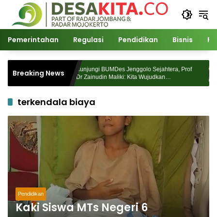
Langsung
ke
konten
Pemerintahan
Regulasi
Pendidikan
Bisnis
Po
era, Prof
Kunjungi BUMDes Jenggolo Sejahtera, Prof
Breaking News
Dr Zainudin Maliki: Kita Wujudkan
ensi Desa
Kemandirian Ekonomi dengan Potensi Desa
terkendala biaya
Pendidikan
Kaki Siswa MTs Negeri 6