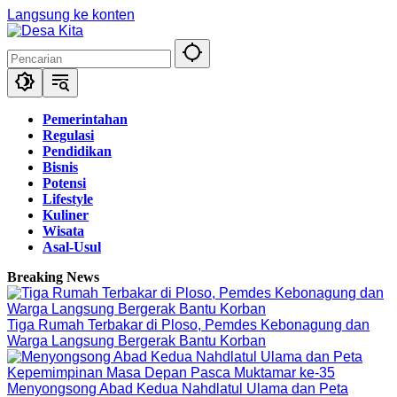
Langsung ke konten
Pemerintahan
Regulasi
Pendidikan
Bisnis
Potensi
Lifestyle
Kuliner
Wisata
Asal-Usul
Breaking News
Tiga Rumah Terbakar di Ploso, Pemdes Kebonagung dan
Warga Langsung Bergerak Bantu Korban
Menyongsong Abad Kedua Nahdlatul Ulama dan Peta