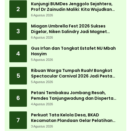
Kunjungi BUMDes Jenggolo Sejahtera,
2
Prof Dr Zainudin Maliki: Kita Wujudkan
Kemandirian Ekonomi dengan Potensi
6 Agustus 2026
Desa
Miagan Umbrella Fest 2026 Sukses
3
Digelar, Niken Salindry Jadi Magnet
Ribuan Pengunjung
6 Agustus 2026
Gus Irfan dan Tongkat Estafet NU Mbah
4
Hasyim
5 Agustus 2026
Ribuan Warga Tumpah Ruah! Bongkot
5
Spectacular Carnival 2026 Jadi Pesta
Kemerdekaan Terbesar di Peterongan
5 Agustus 2026
Petani Tembakau Jombang Resah,
6
Pemdes Tanjungwadung dan Disperta
Bergerak Cepat
4 Agustus 2026
Perkuat Tata Kelola Desa, BKAD
7
Kecamatan Plandaan Gelar Pelatihan
Aparatur Pemdes
3 Agustus 2026