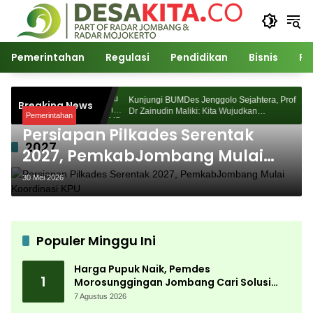
Langsung
ke
konten
Pemerintahan
Regulasi
Pendidikan
Bisnis
Po
 Morosunggingan
Kunjungi BUMDes Jenggolo Sejahtera, Prof
Breaking News
 Kajian Akademik
Dr Zainudin Maliki: Kita Wujudkan
Pemerintahan
Kemandirian Ekonomi dengan Potensi Desa
Persiapan Pilkades Serentak
2027
2027, PemkabJombang Mulai
Koordinasi KPU
30 Mei 2026
Populer Minggu Ini
Harga Pupuk Naik, Pemdes
1
Morosunggingan Jombang Cari Solusi
Lewat Kajian Akademik
7 Agustus 2026