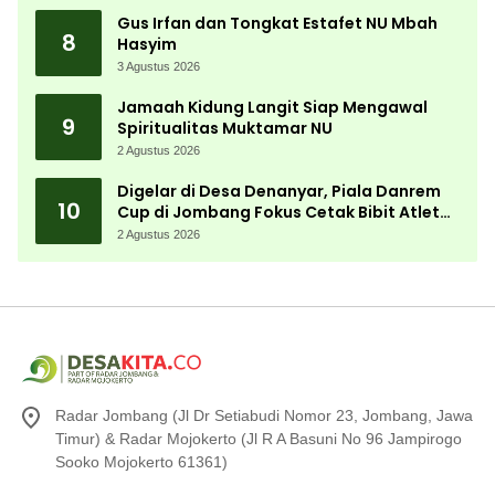
Gus Irfan dan Tongkat Estafet NU Mbah
8
Hasyim
3 Agustus 2026
Jamaah Kidung Langit Siap Mengawal
9
Spiritualitas Muktamar NU
2 Agustus 2026
Digelar di Desa Denanyar, Piala Danrem
10
Cup di Jombang Fokus Cetak Bibit Atlet
Menembak Berprestasi
2 Agustus 2026
Radar Jombang (Jl Dr Setiabudi Nomor 23, Jombang, Jawa
Timur) & Radar Mojokerto (Jl R A Basuni No 96 Jampirogo
Sooko Mojokerto 61361)