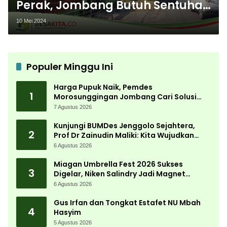
Perak, Jombang Butuh Sentuhan
Perbaikan, Begini Kondisinya
10 Mei 2024
Populer Minggu Ini
Harga Pupuk Naik, Pemdes
1
Morosunggingan Jombang Cari Solusi
Lewat Kajian Akademik
7 Agustus 2026
Kunjungi BUMDes Jenggolo Sejahtera,
2
Prof Dr Zainudin Maliki: Kita Wujudkan
Kemandirian Ekonomi dengan Potensi
6 Agustus 2026
Desa
Miagan Umbrella Fest 2026 Sukses
3
Digelar, Niken Salindry Jadi Magnet
Ribuan Pengunjung
6 Agustus 2026
Gus Irfan dan Tongkat Estafet NU Mbah
4
Hasyim
5 Agustus 2026