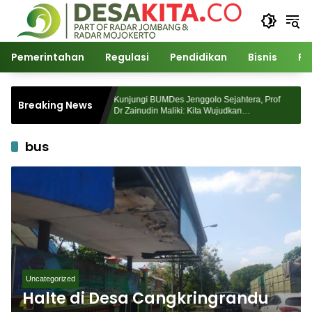
Langsung
ke
konten
Pemerintahan
Regulasi
Pendidikan
Bisnis
Po
osunggingan
Kunjungi BUMDes Jenggolo Sejahtera, Prof
Breaking News
an Akademik
Dr Zainudin Maliki: Kita Wujudkan
Kemandirian Ekonomi dengan Potensi Desa
bus
Uncategorized
Halte di Desa Cangkringrandu