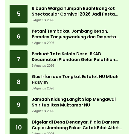
Ribuan Warga Tumpah Ruah! Bongkot
5
Spectacular Carnival 2026 Jadi Pesta
Kemerdekaan Terbesar di Peterongan
5 Agustus 2026
Petani Tembakau Jombang Resah,
6
Pemdes Tanjungwadung dan Disperta
Bergerak Cepat
4 Agustus 2026
Perkuat Tata Kelola Desa, BKAD
7
Kecamatan Plandaan Gelar Pelatihan
Aparatur Pemdes
3 Agustus 2026
Gus Irfan dan Tongkat Estafet NU Mbah
8
Hasyim
3 Agustus 2026
Jamaah Kidung Langit Siap Mengawal
9
Spiritualitas Muktamar NU
2 Agustus 2026
Digelar di Desa Denanyar, Piala Danrem
10
Cup di Jombang Fokus Cetak Bibit Atlet
Menembak Berprestasi
2 Agustus 2026