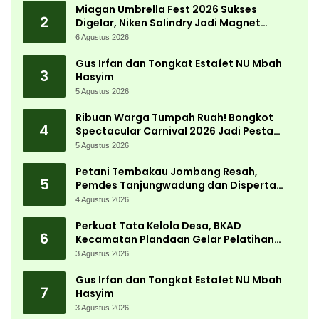
Miagan Umbrella Fest 2026 Sukses
2
Digelar, Niken Salindry Jadi Magnet
Ribuan Pengunjung
6 Agustus 2026
Gus Irfan dan Tongkat Estafet NU Mbah
3
Hasyim
5 Agustus 2026
Ribuan Warga Tumpah Ruah! Bongkot
4
Spectacular Carnival 2026 Jadi Pesta
Kemerdekaan Terbesar di Peterongan
5 Agustus 2026
Petani Tembakau Jombang Resah,
5
Pemdes Tanjungwadung dan Disperta
Bergerak Cepat
4 Agustus 2026
Perkuat Tata Kelola Desa, BKAD
6
Kecamatan Plandaan Gelar Pelatihan
Aparatur Pemdes
3 Agustus 2026
Gus Irfan dan Tongkat Estafet NU Mbah
7
Hasyim
3 Agustus 2026