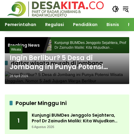
Langsung
ke
konten
Pemerintahan
Regulasi
Pendidikan
Bisnis
Po
ejahtera, Prof
Kunjungi BUMDes Jenggolo Sejahtera, Prof
Breaking News
udkan
Dr Zainudin Maliki: Kita Wujudkan
Wisata
n Potensi Desa
Kemandirian Ekonomi dengan Potensi Desa
Ingin Berlibur? 5 Desa di
daftar wisata murah di jombang
Jombang ini Punya Potensi
Wisata Unggulan, Nomor 5 Jadi
28 April 2024
Jujugan Warga Berlibur
Populer Minggu Ini
Kunjungi BUMDes Jenggolo Sejahtera,
1
Prof Dr Zainudin Maliki: Kita Wujudkan
Kemandirian Ekonomi dengan Potensi
6 Agustus 2026
Desa