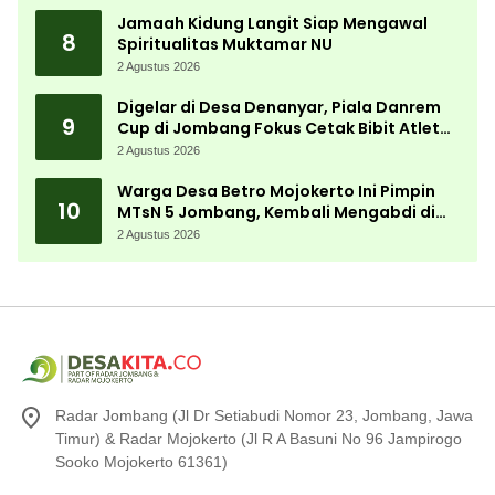
Jamaah Kidung Langit Siap Mengawal
8
Spiritualitas Muktamar NU
2 Agustus 2026
Digelar di Desa Denanyar, Piala Danrem
9
Cup di Jombang Fokus Cetak Bibit Atlet
Menembak Berprestasi
2 Agustus 2026
Warga Desa Betro Mojokerto Ini Pimpin
10
MTsN 5 Jombang, Kembali Mengabdi di
Almamater
2 Agustus 2026
Radar Jombang (Jl Dr Setiabudi Nomor 23, Jombang, Jawa
Timur) & Radar Mojokerto (Jl R A Basuni No 96 Jampirogo
Sooko Mojokerto 61361)