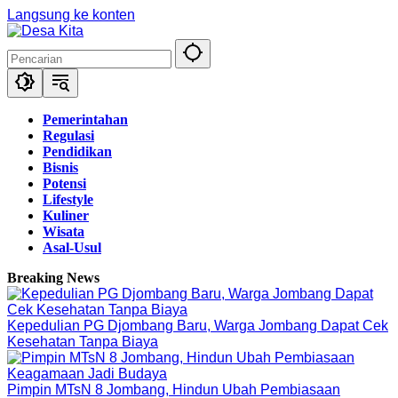
Langsung ke konten
Pemerintahan
Regulasi
Pendidikan
Bisnis
Potensi
Lifestyle
Kuliner
Wisata
Asal-Usul
Breaking News
Kepedulian PG Djombang Baru, Warga Jombang Dapat Cek
Kesehatan Tanpa Biaya
Pimpin MTsN 8 Jombang, Hindun Ubah Pembiasaan