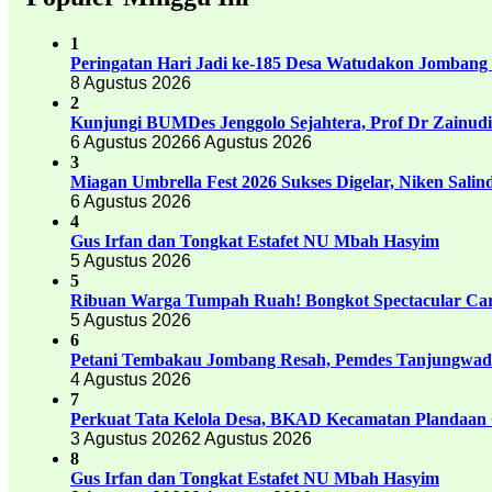
1
Peringatan Hari Jadi ke-185 Desa Watudakon Jombang
8 Agustus 2026
2
Kunjungi BUMDes Jenggolo Sejahtera, Prof Dr Zainud
6 Agustus 2026
6 Agustus 2026
3
Miagan Umbrella Fest 2026 Sukses Digelar, Niken Sali
6 Agustus 2026
4
Gus Irfan dan Tongkat Estafet NU Mbah Hasyim
5 Agustus 2026
5
Ribuan Warga Tumpah Ruah! Bongkot Spectacular Carn
5 Agustus 2026
6
Petani Tembakau Jombang Resah, Pemdes Tanjungwadu
4 Agustus 2026
7
Perkuat Tata Kelola Desa, BKAD Kecamatan Plandaan 
3 Agustus 2026
2 Agustus 2026
8
Gus Irfan dan Tongkat Estafet NU Mbah Hasyim