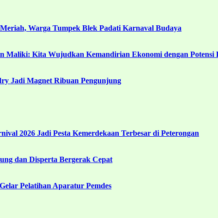
 Meriah, Warga Tumpek Blek Padati Karnaval Budaya
in Maliki: Kita Wujudkan Kemandirian Ekonomi dengan Potensi 
ndry Jadi Magnet Ribuan Pengunjung
ival 2026 Jadi Pesta Kemerdekaan Terbesar di Peterongan
ng dan Disperta Bergerak Cepat
Gelar Pelatihan Aparatur Pemdes