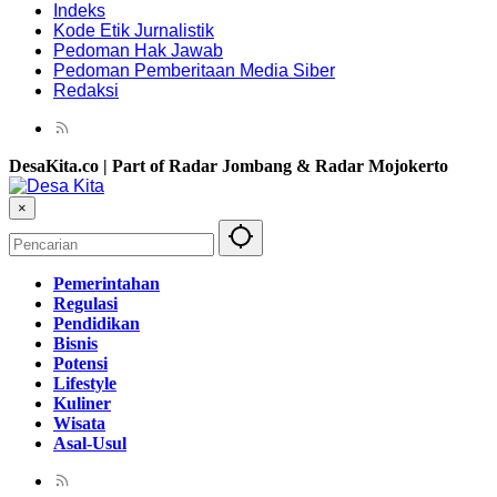
Indeks
Kode Etik Jurnalistik
Pedoman Hak Jawab
Pedoman Pemberitaan Media Siber
Redaksi
DesaKita.co | Part of Radar Jombang & Radar Mojokerto
×
Pemerintahan
Regulasi
Pendidikan
Bisnis
Potensi
Lifestyle
Kuliner
Wisata
Asal-Usul