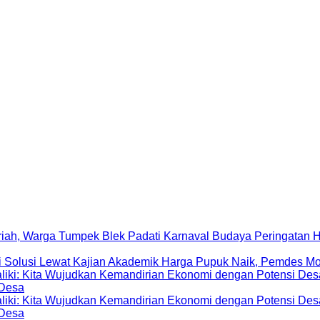
Peringatan 
Harga Pupuk Naik, Pemdes Mo
 Desa
 Desa