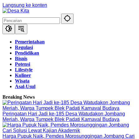
Langsung ke konten
Pemerintahan
Regulasi
Pendidikan
Bisnis
Potensi
Lifestyle
Kuliner
Wisata
Asal-Usul
Breaking News
Peringatan Hari Jadi ke-185 Desa Watudakon Jombang
Meriah, Warga Tumpek Blek Padati Karnaval Budaya
Harga Pupuk Naik, Pemdes Morosunggingan Jombang Cari