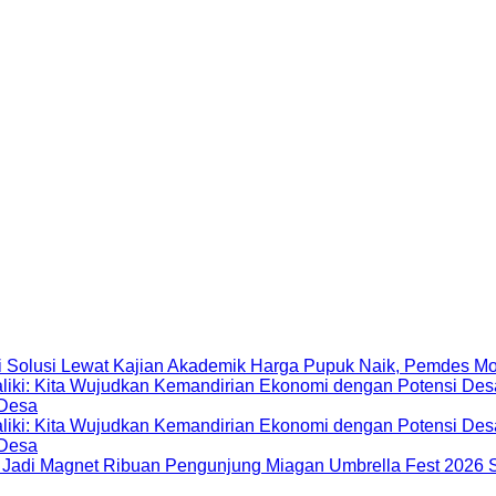
Harga Pupuk Naik, Pemdes Mo
 Desa
 Desa
Miagan Umbrella Fest 2026 S