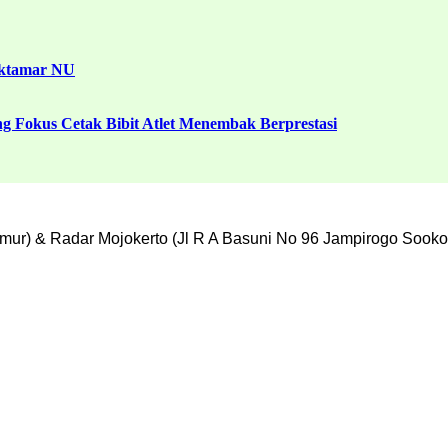
uktamar NU
g Fokus Cetak Bibit Atlet Menembak Berprestasi
mur) & Radar Mojokerto (Jl R A Basuni No 96 Jampirogo Sooko