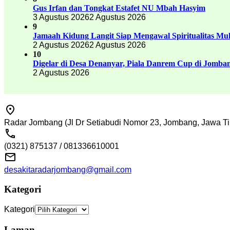
Gus Irfan dan Tongkat Estafet NU Mbah Hasyim
3 Agustus 2026
2 Agustus 2026
9
Jamaah Kidung Langit Siap Mengawal Spiritualitas M
2 Agustus 2026
2 Agustus 2026
10
Digelar di Desa Denanyar, Piala Danrem Cup di Jomban
2 Agustus 2026
Radar Jombang (Jl Dr Setiabudi Nomor 23, Jombang, Jawa Ti
(0321) 875137 / 081336610001
desakitaradarjombang@gmail.com
Kategori
Kategori
Laman