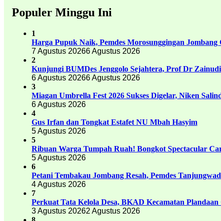
Populer Minggu Ini
1
Harga Pupuk Naik, Pemdes Morosunggingan Jombang C
7 Agustus 2026
6 Agustus 2026
2
Kunjungi BUMDes Jenggolo Sejahtera, Prof Dr Zainud
6 Agustus 2026
6 Agustus 2026
3
Miagan Umbrella Fest 2026 Sukses Digelar, Niken Sali
6 Agustus 2026
4
Gus Irfan dan Tongkat Estafet NU Mbah Hasyim
5 Agustus 2026
5
Ribuan Warga Tumpah Ruah! Bongkot Spectacular Carn
5 Agustus 2026
6
Petani Tembakau Jombang Resah, Pemdes Tanjungwadu
4 Agustus 2026
7
Perkuat Tata Kelola Desa, BKAD Kecamatan Plandaan 
3 Agustus 2026
2 Agustus 2026
8