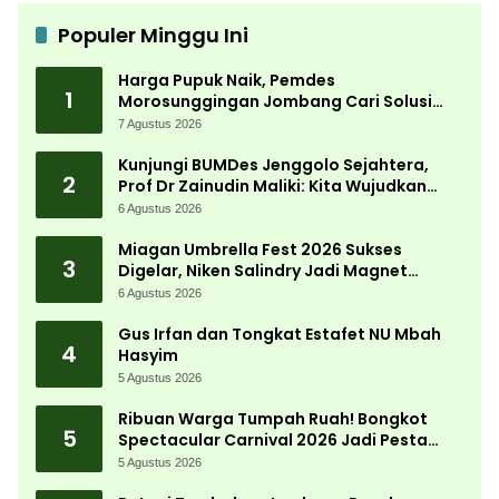
Populer Minggu Ini
Harga Pupuk Naik, Pemdes
1
Morosunggingan Jombang Cari Solusi
Lewat Kajian Akademik
7 Agustus 2026
Kunjungi BUMDes Jenggolo Sejahtera,
2
Prof Dr Zainudin Maliki: Kita Wujudkan
Kemandirian Ekonomi dengan Potensi
6 Agustus 2026
Desa
Miagan Umbrella Fest 2026 Sukses
3
Digelar, Niken Salindry Jadi Magnet
Ribuan Pengunjung
6 Agustus 2026
Gus Irfan dan Tongkat Estafet NU Mbah
4
Hasyim
5 Agustus 2026
Ribuan Warga Tumpah Ruah! Bongkot
5
Spectacular Carnival 2026 Jadi Pesta
Kemerdekaan Terbesar di Peterongan
5 Agustus 2026