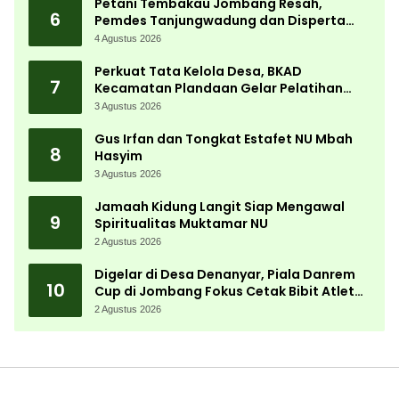
Petani Tembakau Jombang Resah,
6
Pemdes Tanjungwadung dan Disperta
Bergerak Cepat
4 Agustus 2026
Perkuat Tata Kelola Desa, BKAD
7
Kecamatan Plandaan Gelar Pelatihan
Aparatur Pemdes
3 Agustus 2026
Gus Irfan dan Tongkat Estafet NU Mbah
8
Hasyim
3 Agustus 2026
Jamaah Kidung Langit Siap Mengawal
9
Spiritualitas Muktamar NU
2 Agustus 2026
Digelar di Desa Denanyar, Piala Danrem
10
Cup di Jombang Fokus Cetak Bibit Atlet
Menembak Berprestasi
2 Agustus 2026