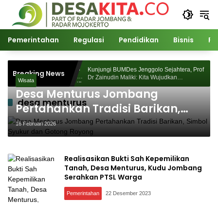
Langsung
ke
konten
Pemerintahan
Regulasi
Pendidikan
Bisnis
Po
Morosunggingan
Kunjungi BUMDes Jenggolo Sejahtera, Prof
Breaking News
Kajian Akademik
Dr Zainudin Maliki: Kita Wujudkan
Wisata
Kemandirian Ekonomi dengan Potensi Desa
Desa Menturus Jombang
desa menturus
Pertahankan Tradisi Barikan,
Simbol Syukur dan Gotong
16 Februari 2026
Royong
Realisasikan Bukti Sah Kepemilikan
Tanah, Desa Menturus, Kudu Jombang
Serahkan PTSL Warga
Pemerintahan
22 Desember 2023