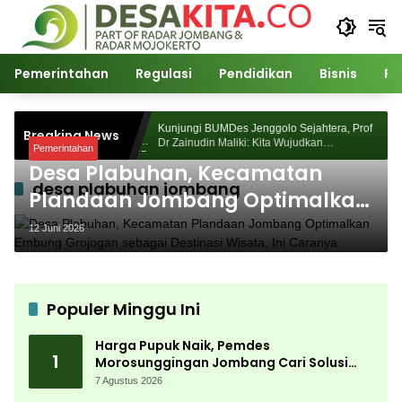
Langsung
ke
konten
Pemerintahan
Regulasi
Pendidikan
Bisnis
Po
Morosunggingan
Kunjungi BUMDes Jenggolo Sejahtera, Prof
Breaking News
Kajian Akademik
Dr Zainudin Maliki: Kita Wujudkan
Pemerintahan
Kemandirian Ekonomi dengan Potensi Desa
Desa Plabuhan, Kecamatan
desa plabuhan jombang
Plandaan Jombang Optimalkan
Embung Grojogan sebagai
12 Juni 2026
Destinasi Wisata, Ini Caranya
Populer Minggu Ini
Harga Pupuk Naik, Pemdes
1
Morosunggingan Jombang Cari Solusi
Lewat Kajian Akademik
7 Agustus 2026