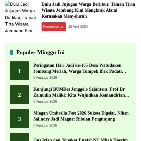
Dulu Jadi Jujugan Warga Berlibur, Taman Tirta
Wisata Jombang Kini Mangkrak Alami
Kerusakan Menyeluruh
Pemerintahan
15 April 2024
Populer Minggu Ini
Peringatan Hari Jadi ke-185 Desa Watudakon
1
Jombang Meriah, Warga Tumpek Blek Padati
Karnaval Budaya
8 Agustus 2026
Kunjungi BUMDes Jenggolo Sejahtera, Prof Dr
2
Zainudin Maliki: Kita Wujudkan Kemandirian
Ekonomi dengan Potensi Desa
6 Agustus 2026
Miagan Umbrella Fest 2026 Sukses Digelar, Niken
3
Salindry Jadi Magnet Ribuan Pengunjung
6 Agustus 2026
Gus Irfan dan Tongkat Estafet NU Mbah Hasyim