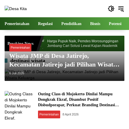
Langsung
ke
konten
Pemerintahan
Regulasi
Pendidikan
Bisnis
Potensi
esa Watudakon
Harga Pupuk Naik, Pemdes Morosunggingan
Breaking News
 Blek Padati
Jombang Cari Solusi Lewat Kajian Akademik
Pemerintahan
Wisata JMP di Desa Jatirejo,
destinasi wisata
Kecamatan Jatirejo jadi Pilihan Wisata
Keluarga
6 Juli 2026
Outing Class di Mojokerto Dinilai Mampu
Dongkrak Ekraf, Disambut Positif
Disbudporapar, Perkuat Branding Destinasi
Wisata
Pemerintahan
8 April 2026