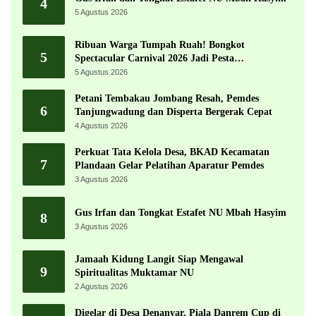
4
5 Agustus 2026
Ribuan Warga Tumpah Ruah! Bongkot
5
Spectacular Carnival 2026 Jadi Pesta
Kemerdekaan Terbesar di Peterongan
5 Agustus 2026
Petani Tembakau Jombang Resah, Pemdes
6
Tanjungwadung dan Disperta Bergerak Cepat
4 Agustus 2026
Perkuat Tata Kelola Desa, BKAD Kecamatan
7
Plandaan Gelar Pelatihan Aparatur Pemdes
3 Agustus 2026
Gus Irfan dan Tongkat Estafet NU Mbah Hasyim
8
3 Agustus 2026
Jamaah Kidung Langit Siap Mengawal
9
Spiritualitas Muktamar NU
2 Agustus 2026
Digelar di Desa Denanyar, Piala Danrem Cup di