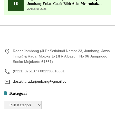
10
Jombang Fokus Cetak Bibit Atlet Menembak
Berprestasi
2 Agustus 2026
Radar Jombang (Jl Dr Setiabudi Nomor 23, Jombang, Jawa
Timur) & Radar Mojokerto (Jl R A Basuni No 96 Jampirogo
Sooko Mojokerto 61361)
(0321) 875137 / 081336610001
desakitaradarjombang@gmail.com
Kategori
Kategori