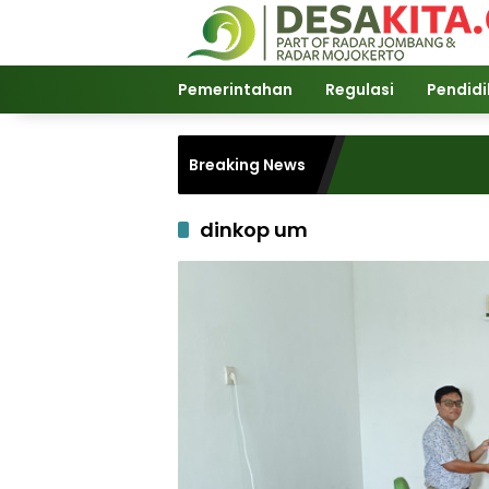
Langsung
ke
konten
Pemerintahan
Regulasi
Pendid
Breaking News
dinkop um