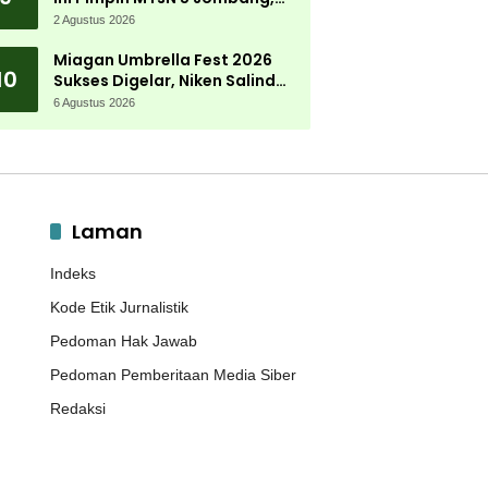
Kembali Mengabdi di
2 Agustus 2026
Almamater
Miagan Umbrella Fest 2026
10
Sukses Digelar, Niken Salindry
Jadi Magnet Ribuan
6 Agustus 2026
Pengunjung
Laman
Indeks
Kode Etik Jurnalistik
Pedoman Hak Jawab
Pedoman Pemberitaan Media Siber
Redaksi