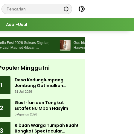
Asal-Usul
est 2026 Sukses Digelar,
Gus Irfan dan Tongkat Estafet NU Mbah
di Magnet Ribuan
Hasyim
Populer Minggu Ini
Desa Kedunglumpang
1
Jombang Optimalkan
Singkong Lokal, Warga Diajari
31 Juli 2026
Produksi Tepung Mocaf
Gus Irfan dan Tongkat
2
Estafet NU Mbah Hasyim
5 Agustus 2026
Ribuan Warga Tumpah Ruah!
3
Bongkot Spectacular