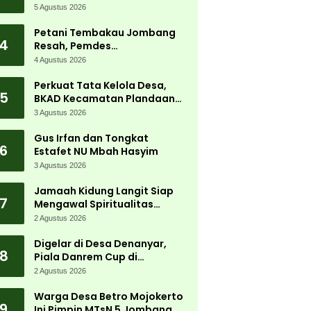
Carnival 2026 Jadi Pesta
5 Agustus 2026
Kemerdekaan Terbesar di
Peterongan
Petani Tembakau Jombang
4
Resah, Pemdes
Tanjungwadung dan Disperta
4 Agustus 2026
Bergerak Cepat
Perkuat Tata Kelola Desa,
5
BKAD Kecamatan Plandaan
Gelar Pelatihan Aparatur
3 Agustus 2026
Pemdes
Gus Irfan dan Tongkat
6
Estafet NU Mbah Hasyim
3 Agustus 2026
Jamaah Kidung Langit Siap
7
Mengawal Spiritualitas
Muktamar NU
2 Agustus 2026
Digelar di Desa Denanyar,
8
Piala Danrem Cup di
Jombang Fokus Cetak Bibit
2 Agustus 2026
Atlet Menembak Berprestasi
Warga Desa Betro Mojokerto
9
Ini Pimpin MTsN 5 Jombang,