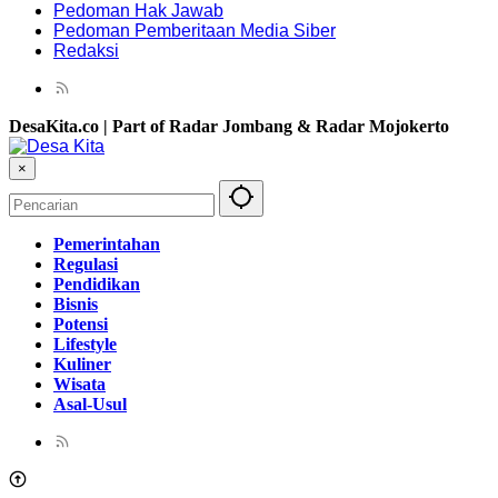
Pedoman Hak Jawab
Pedoman Pemberitaan Media Siber
Redaksi
DesaKita.co | Part of Radar Jombang & Radar Mojokerto
×
Pemerintahan
Regulasi
Pendidikan
Bisnis
Potensi
Lifestyle
Kuliner
Wisata
Asal-Usul