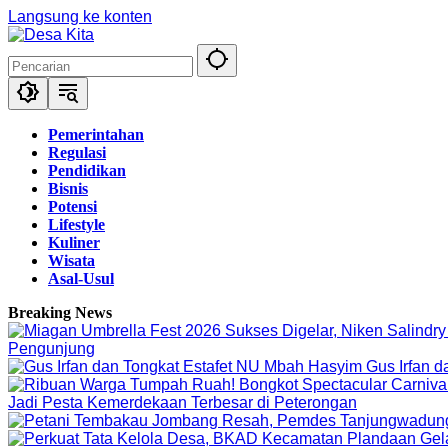
Langsung ke konten
Pemerintahan
Regulasi
Pendidikan
Bisnis
Potensi
Lifestyle
Kuliner
Wisata
Asal-Usul
Breaking News
Pengunjung
Gus Irfan 
Jadi Pesta Kemerdekaan Terbesar di Peterongan