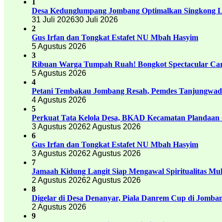
1
Desa Kedunglumpang Jombang Optimalkan Singkong Lo
31 Juli 2026
30 Juli 2026
2
Gus Irfan dan Tongkat Estafet NU Mbah Hasyim
5 Agustus 2026
3
Ribuan Warga Tumpah Ruah! Bongkot Spectacular Carn
5 Agustus 2026
4
Petani Tembakau Jombang Resah, Pemdes Tanjungwadu
4 Agustus 2026
5
Perkuat Tata Kelola Desa, BKAD Kecamatan Plandaan 
3 Agustus 2026
2 Agustus 2026
6
Gus Irfan dan Tongkat Estafet NU Mbah Hasyim
3 Agustus 2026
2 Agustus 2026
7
Jamaah Kidung Langit Siap Mengawal Spiritualitas M
2 Agustus 2026
2 Agustus 2026
8
Digelar di Desa Denanyar, Piala Danrem Cup di Jomban
2 Agustus 2026
9