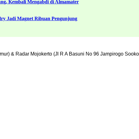
ang, Kembali Mengabdi di Almamater
ndry Jadi Magnet Ribuan Pengunjung
mur) & Radar Mojokerto (Jl R A Basuni No 96 Jampirogo Sooko