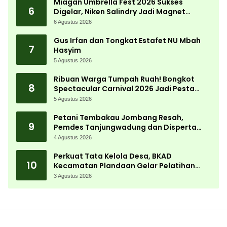
Miagan Umbrella Fest 2026 Sukses
6
Digelar, Niken Salindry Jadi Magnet
Ribuan Pengunjung
6 Agustus 2026
Gus Irfan dan Tongkat Estafet NU Mbah
7
Hasyim
5 Agustus 2026
Ribuan Warga Tumpah Ruah! Bongkot
8
Spectacular Carnival 2026 Jadi Pesta
Kemerdekaan Terbesar di Peterongan
5 Agustus 2026
Petani Tembakau Jombang Resah,
9
Pemdes Tanjungwadung dan Disperta
Bergerak Cepat
4 Agustus 2026
Perkuat Tata Kelola Desa, BKAD
10
Kecamatan Plandaan Gelar Pelatihan
Aparatur Pemdes
3 Agustus 2026