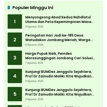
Populer Minggu Ini
Menyongsong Abad Kedua Nahdlatul
1
Ulama dan Peta Kepemimpinan Masa
Depan Pasca Muktamar ke-35
9 Agustus 2026
Peringatan Hari Jadi ke-185 Desa
2
Watudakon Jombang Meriah, Warga
Tumpek Blek Padati Karnaval Budaya
8 Agustus 2026
Harga Pupuk Naik, Pemdes
3
Morosunggingan Jombang Cari Solusi
Lewat Kajian Akademik
7 Agustus 2026
Kunjungi BUMDes Jenggolo Sejahtera,
4
Prof Dr Zainudin Maliki: Kita Wujudkan
Kemandirian Ekonomi dengan Potensi
6 Agustus 2026
Desa
Kunjungi BUMDes Jenggolo Sejahtera,
5
Prof Dr Zainudin Maliki: Kita Wujudkan
Kemandirian Ekonomi dengan Potensi
6 Agustus 2026
Desa