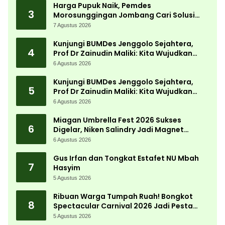
Harga Pupuk Naik, Pemdes
3
Morosunggingan Jombang Cari Solusi
Lewat Kajian Akademik
7 Agustus 2026
Kunjungi BUMDes Jenggolo Sejahtera,
4
Prof Dr Zainudin Maliki: Kita Wujudkan
Kemandirian Ekonomi dengan Potensi
6 Agustus 2026
Desa
Kunjungi BUMDes Jenggolo Sejahtera,
5
Prof Dr Zainudin Maliki: Kita Wujudkan
Kemandirian Ekonomi dengan Potensi
6 Agustus 2026
Desa
Miagan Umbrella Fest 2026 Sukses
6
Digelar, Niken Salindry Jadi Magnet
Ribuan Pengunjung
6 Agustus 2026
Gus Irfan dan Tongkat Estafet NU Mbah
7
Hasyim
5 Agustus 2026
Ribuan Warga Tumpah Ruah! Bongkot
8
Spectacular Carnival 2026 Jadi Pesta
Kemerdekaan Terbesar di Peterongan
5 Agustus 2026