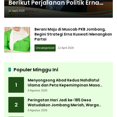
Berikut Perjalanan Politik Erna
Kuswati di PKB Jombang
12 April 2026
Berani Maju di Muscab PKB Jombang,
Begini Strategi Erna Kuswati Menangkan
Partai
Uncategorized
12 April 2026
Populer Minggu Ini
Menyongsong Abad Kedua Nahdlatul
1
Ulama dan Peta Kepemimpinan Masa
Depan Pasca Muktamar ke-35
9 Agustus 2026
Peringatan Hari Jadi ke-185 Desa
2
Watudakon Jombang Meriah, Warga
Tumpek Blek Padati Karnaval Budaya
8 Agustus 2026