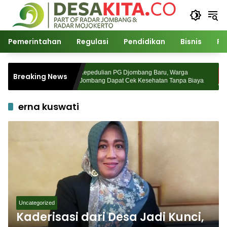
Langsung
ke
konten
Pemerintahan
Regulasi
Pendidikan
Bisnis
Po
tul Ulama
Kepedulian PG Djombang Baru, Warga
Breaking News
pan Pasca
Jombang Dapat Cek Kesehatan Tanpa Biaya
erna kuswati
Uncategorized
Kaderisasi dari Desa Jadi Kunci,