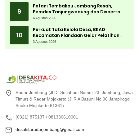
Petani Tembakau Jombang Resah,
9
Pemdes Tanjungwadung dan Disperta
Bergerak Cepat
4 Agustus 2026
Perkuat Tata Kelola Desa, BKAD
10
Kecamatan Plandaan Gelar Pelatihan
Aparatur Pemdes
3 Agustus 2026
Radar Jombang (Jl Dr Setiabudi Nomor 23, Jombang, Jawa
Timur) & Radar Mojokerto (Jl R A Basuni No 96 Jampirogo
Sooko Mojokerto 61361)
(0321) 875137 / 081336610001
desakitaradarjombang@gmail.com