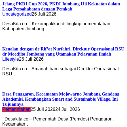
Jelang PKDI Cup 2026, PKDI Jombang Uji Kekuatan dalam
Laga Persahabatan dengan Pemkab
Uncategorized
26 Juli 2026
DesaKita.co – Kekompakkan di lingkup pemerintahan
Kabupaten Jombang…
Kenalan dengan dr Rif’at Nurfahri, Direktur Operasional RSU
dr Moedjito Jombang yang Utamakan Pelayanan Ilmiah
Lifestyle
26 Juli 2026
DesaKita.co – Amanah baru sebagai Direktur Operasional
RSU…
Desa Penggaron, Kecamatan Mojowarno Jombang Gandeng
Akademisi, Kembangkan Smart and Sustainable Village, Ini
Tujuannya
Pemerintahan
25 Juli 2026
24 Juli 2026
Desakita.co – Pemerintah Desa (Pemdes) Penggaron,
Kecamatan…