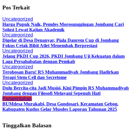
Pos Terkait
Uncategorized
Harga Pupuk Naik, Pemdes Morosunggingan Jombang Cari
Solusi Lewat Kajian Akademik
Uncategorized
Digelar di Desa Denanyar, Piala Danrem Cup di Jombang
Fokus Cetak Bibit Atlet Menembak Berprestasi
Uncategorized
Jelang PKDI Cup 2026, PKDI Jombang Uji Kekuatan dalam
Laga Persahabatan dengan Pemkab
Uncategorized
Terobosan Baru! RS Muhammadiyah Jombang Hadirkan
Terapi Stem Cell dan Secretome
Uncategorized
Dulu Bercita-cita Jadi Musisi, Kini Pimpin RS Muhammadiyah
Jombang dengan Filosofi Melayani Sepenuh Hati
Pemerintahan
BUMdesa Murakabi, Desa Gondosari, Kecamatan Gebog,
Kabupaten Kudus Gelar Musdes Laporan Tahunan 2025
Tinggalkan Balasan