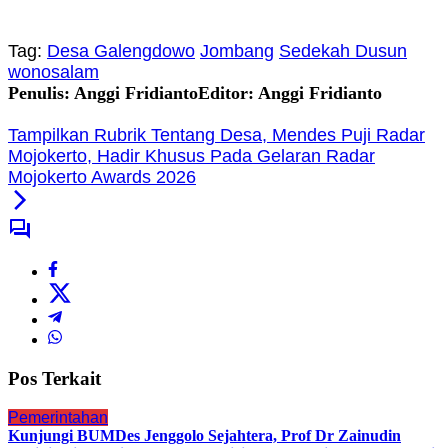
Tag:
Desa Galengdowo
Jombang
Sedekah Dusun
wonosalam
Penulis: Anggi Fridianto
Editor: Anggi Fridianto
Tampilkan Rubrik Tentang Desa, Mendes Puji Radar
Mojokerto, Hadir Khusus Pada Gelaran Radar
Mojokerto Awards 2026
Pos Terkait
Pemerintahan
Kunjungi BUMDes Jenggolo Sejahtera, Prof Dr Zainudin