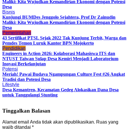
Maliki: Kita Wujudkan Kemandirian Ekonomi dengan Potensi
Desa
Bisnis
Kunjungi BUMDes Jenggolo Sejahtera, Prof Dr Zainudin
Maliki: Kita Wujudkan Kemandirian Ekonomi dengan Potensi
Desa
Pemerintahan
43 Sertifikat PTSL Sejak 2022 Tak Kunjung Terbit, Warga dan
Pemdes Temon Luruk Kantor BPN Mojokerto
Pendidikan
Engineers in Action 2026: Kolaborasi Mahasiswa ITS dan
NTUST Taiwan Sulap Desa Kemiri Menjadi Laboratorium
Inovasi Berkelanjutan
Potensi
Meriah! Pawai Budaya Ngampungan Culture Fest #26 Angkat
Tradisi dan Potensi Desa
Lifestyle
Desa Kemantren, Kecamatan Gedeg Alokasikan Dana Desa
untuk Tanggulangi Stunting
Tinggalkan Balasan
Alamat email Anda tidak akan dipublikasikan.
Ruas yang
wajib ditandai
*