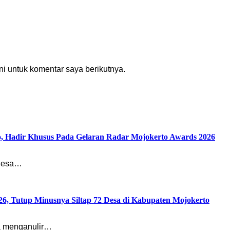
i untuk komentar saya berikutnya.
o, Hadir Khusus Pada Gelaran Radar Mojokerto Awards 2026
 Desa…
26, Tutup Minusnya Siltap 72 Desa di Kabupaten Mojokerto
a menganulir…