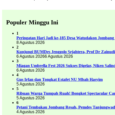
Populer Minggu Ini
1
Peringatan Hari Jadi ke-185 Desa Watudakon Jombang
8 Agustus 2026
2
Kunjungi BUMDes Jenggolo Sejahtera, Prof Dr Zainud
6 Agustus 2026
6 Agustus 2026
3
Miagan Umbrella Fest 2026 Sukses Digelar, Niken Sali
6 Agustus 2026
4
Gus Irfan dan Tongkat Estafet NU Mbah Hasyim
5 Agustus 2026
5
Ribuan Warga Tumpah Ruah! Bongkot Spectacular Carn
5 Agustus 2026
6
Petani Tembakau Jombang Resah, Pemdes Tanjungwadu
4 Agustus 2026