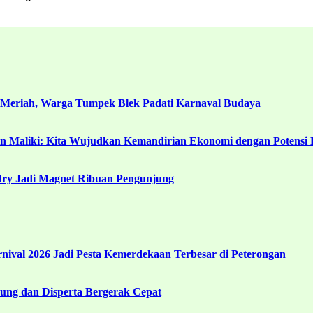
 Meriah, Warga Tumpek Blek Padati Karnaval Budaya
in Maliki: Kita Wujudkan Kemandirian Ekonomi dengan Potensi 
ndry Jadi Magnet Ribuan Pengunjung
ival 2026 Jadi Pesta Kemerdekaan Terbesar di Peterongan
ng dan Disperta Bergerak Cepat