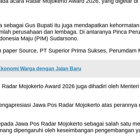
da acara Radar Mojokerto Award 2026, yang digelar di 
pa sebagai Gus Bupati itu juga mendapatkan kehormata
ejumlah perusahaan dan lembaga. Di antaranya Pinca
ndonesia Maju (PIM) Sudarsono.
un paper Source, PT Superior Prima Sukses, Perumdam 
 Ekonomi Warga dengan Jalan Baru
n, Radar Mojokerto Award 2026 juga dihadiri oleh Ment
engapresiasi Jawa Pos Radar Mojokerto atas perannya
pada Jawa Pos Radar Mojokerto sebagai salah satu me
ang dipengaruhi oleh keseimbangan pengembangan yang k