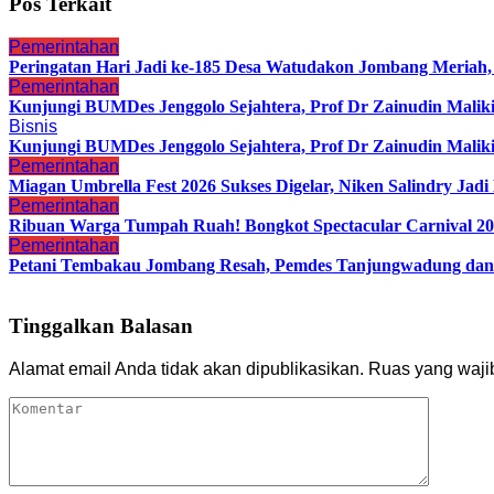
Pos Terkait
Pemerintahan
Peringatan Hari Jadi ke-185 Desa Watudakon Jombang Meriah
Pemerintahan
Kunjungi BUMDes Jenggolo Sejahtera, Prof Dr Zainudin Malik
Bisnis
Kunjungi BUMDes Jenggolo Sejahtera, Prof Dr Zainudin Malik
Pemerintahan
Miagan Umbrella Fest 2026 Sukses Digelar, Niken Salindry Ja
Pemerintahan
Ribuan Warga Tumpah Ruah! Bongkot Spectacular Carnival 202
Pemerintahan
Petani Tembakau Jombang Resah, Pemdes Tanjungwadung dan 
Tinggalkan Balasan
Alamat email Anda tidak akan dipublikasikan.
Ruas yang waji