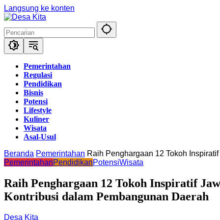
Langsung ke konten
Pemerintahan
Regulasi
Pendidikan
Bisnis
Potensi
Lifestyle
Kuliner
Wisata
Asal-Usul
Beranda
Pemerintahan
Raih Penghargaan 12 Tokoh Inspirati
Pemerintahan
Pendidikan
Potensi
Wisata
Raih Penghargaan 12 Tokoh Inspiratif Ja
Kontribusi dalam Pembangunan Daerah
Desa Kita