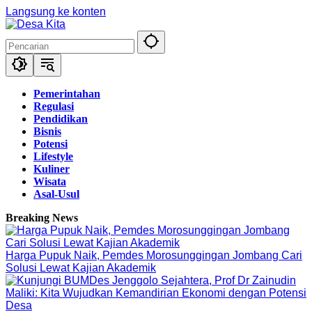
Langsung ke konten
Pemerintahan
Regulasi
Pendidikan
Bisnis
Potensi
Lifestyle
Kuliner
Wisata
Asal-Usul
Breaking News
Harga Pupuk Naik, Pemdes Morosunggingan Jombang Cari
Solusi Lewat Kajian Akademik