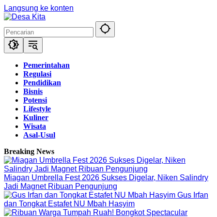
Langsung ke konten
Pemerintahan
Regulasi
Pendidikan
Bisnis
Potensi
Lifestyle
Kuliner
Wisata
Asal-Usul
Breaking News
Miagan Umbrella Fest 2026 Sukses Digelar, Niken Salindry
Jadi Magnet Ribuan Pengunjung
Gus Irfan
dan Tongkat Estafet NU Mbah Hasyim