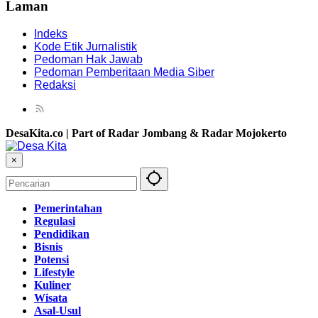
Laman
Indeks
Kode Etik Jurnalistik
Pedoman Hak Jawab
Pedoman Pemberitaan Media Siber
Redaksi
DesaKita.co | Part of Radar Jombang & Radar Mojokerto
×
Pemerintahan
Regulasi
Pendidikan
Bisnis
Potensi
Lifestyle
Kuliner
Wisata
Asal-Usul