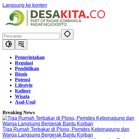
Langsung ke konten
Pemerintahan
Regulasi
Pendidikan
Bisnis
Potensi
Lifestyle
Kuliner
Wisata
Asal-Usul
Breaking News
Tiga Rumah Terbakar di Ploso, Pemdes Kebonagung dan
Warga Langsung Bergerak Bantu Korban