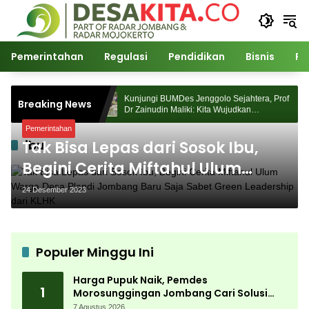
Langsung
ke
konten
Pemerintahan
Regulasi
Pendidikan
Bisnis
Po
 Morosunggingan
Kunjungi BUMDes Jenggolo Sejahtera, Prof
Breaking News
Kajian Akademik
Dr Zainudin Maliki: Kita Wujudkan
Kemandirian Ekonomi dengan Potensi Desa
Pemerintahan
ibu
Tak Bisa Lepas dari Sosok Ibu,
Begini Cerita Miftahul Ulum
Warga Desa Plandi Jombang
24 Desember 2023
Baru Saja Sabet Green
Leadership dari KLHK
Populer Minggu Ini
Harga Pupuk Naik, Pemdes
1
Morosunggingan Jombang Cari Solusi
Lewat Kajian Akademik
7 Agustus 2026