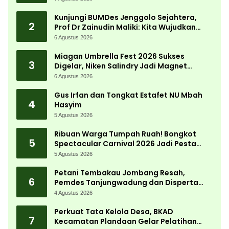
Kunjungi BUMDes Jenggolo Sejahtera,
2
Prof Dr Zainudin Maliki: Kita Wujudkan
Kemandirian Ekonomi dengan Potensi
6 Agustus 2026
Desa
Miagan Umbrella Fest 2026 Sukses
3
Digelar, Niken Salindry Jadi Magnet
Ribuan Pengunjung
6 Agustus 2026
Gus Irfan dan Tongkat Estafet NU Mbah
4
Hasyim
5 Agustus 2026
Ribuan Warga Tumpah Ruah! Bongkot
5
Spectacular Carnival 2026 Jadi Pesta
Kemerdekaan Terbesar di Peterongan
5 Agustus 2026
Petani Tembakau Jombang Resah,
6
Pemdes Tanjungwadung dan Disperta
Bergerak Cepat
4 Agustus 2026
Perkuat Tata Kelola Desa, BKAD
7
Kecamatan Plandaan Gelar Pelatihan