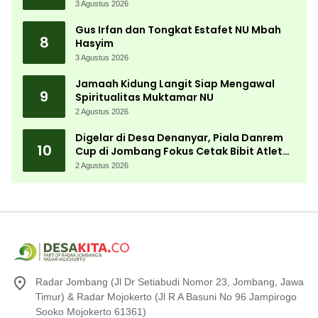
Aparatur Pemdes
3 Agustus 2026
Gus Irfan dan Tongkat Estafet NU Mbah
8
Hasyim
3 Agustus 2026
Jamaah Kidung Langit Siap Mengawal
9
Spiritualitas Muktamar NU
2 Agustus 2026
Digelar di Desa Denanyar, Piala Danrem
10
Cup di Jombang Fokus Cetak Bibit Atlet
Menembak Berprestasi
2 Agustus 2026
Radar Jombang (Jl Dr Setiabudi Nomor 23, Jombang, Jawa
Timur) & Radar Mojokerto (Jl R A Basuni No 96 Jampirogo
Sooko Mojokerto 61361)