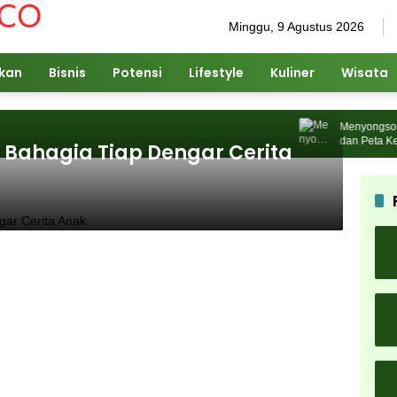
Minggu, 9 Agustus 2026
ikan
Bisnis
Potensi
Lifestyle
Kuliner
Wisata
Menyongsong A
dan Peta Kepe
 Bahagia Tiap Dengar Cerita
Muktamar ke-35