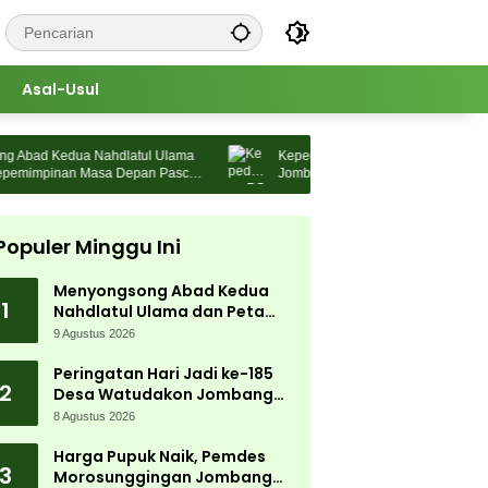
Asal-Usul
bad Kedua Nahdlatul Ulama
Kepedulian PG Djombang Baru, Warga
mimpinan Masa Depan Pasca
Jombang Dapat Cek Kesehatan Tanpa 
Populer Minggu Ini
Menyongsong Abad Kedua
1
Nahdlatul Ulama dan Peta
Kepemimpinan Masa Depan
9 Agustus 2026
Pasca Muktamar ke-35
Peringatan Hari Jadi ke-185
2
Desa Watudakon Jombang
Meriah, Warga Tumpek Blek
8 Agustus 2026
Padati Karnaval Budaya
Harga Pupuk Naik, Pemdes
3
Morosunggingan Jombang