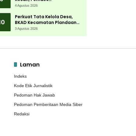
Tanjungwadung dan Disperta
4 Agustus 2026
Bergerak Cepat
Perkuat Tata Kelola Desa,
10
BKAD Kecamatan Plandaan
Gelar Pelatihan Aparatur
3 Agustus 2026
Pemdes
Laman
Indeks
Kode Etik Jurnalistik
Pedoman Hak Jawab
Pedoman Pemberitaan Media Siber
Redaksi