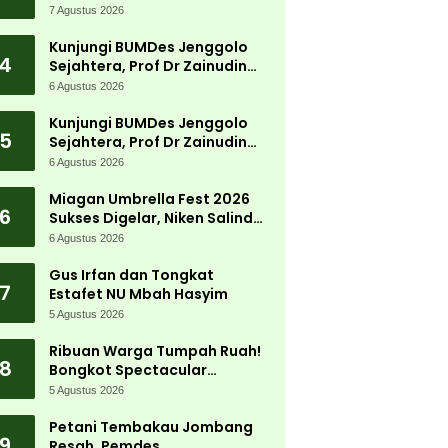
Cari Solusi Lewat Kajian
7 Agustus 2026
Akademik
Kunjungi BUMDes Jenggolo
4
Sejahtera, Prof Dr Zainudin
Maliki: Kita Wujudkan
6 Agustus 2026
Kemandirian Ekonomi dengan
Potensi Desa
Kunjungi BUMDes Jenggolo
5
Sejahtera, Prof Dr Zainudin
Maliki: Kita Wujudkan
6 Agustus 2026
Kemandirian Ekonomi dengan
Potensi Desa
Miagan Umbrella Fest 2026
6
Sukses Digelar, Niken Salindry
Jadi Magnet Ribuan
6 Agustus 2026
Pengunjung
Gus Irfan dan Tongkat
7
Estafet NU Mbah Hasyim
5 Agustus 2026
Ribuan Warga Tumpah Ruah!
8
Bongkot Spectacular
Carnival 2026 Jadi Pesta
5 Agustus 2026
Kemerdekaan Terbesar di
Peterongan
Petani Tembakau Jombang
9
Resah, Pemdes