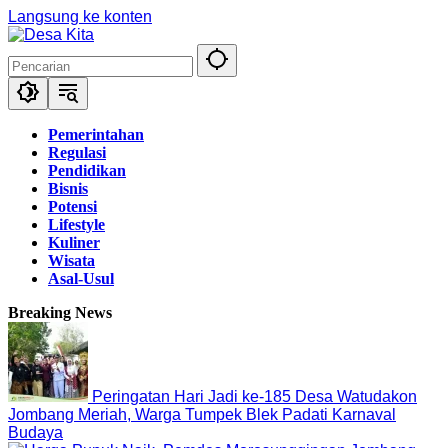
Langsung ke konten
Pemerintahan
Regulasi
Pendidikan
Bisnis
Potensi
Lifestyle
Kuliner
Wisata
Asal-Usul
Breaking News
Peringatan Hari Jadi ke-185 Desa Watudakon
Jombang Meriah, Warga Tumpek Blek Padati Karnaval
Budaya