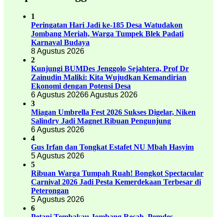
1
Peringatan Hari Jadi ke-185 Desa Watudakon
Jombang Meriah, Warga Tumpek Blek Padati
Karnaval Budaya
8 Agustus 2026
2
Kunjungi BUMDes Jenggolo Sejahtera, Prof Dr
Zainudin Maliki: Kita Wujudkan Kemandirian
Ekonomi dengan Potensi Desa
6 Agustus 2026
6 Agustus 2026
3
Miagan Umbrella Fest 2026 Sukses Digelar, Niken
Salindry Jadi Magnet Ribuan Pengunjung
6 Agustus 2026
4
Gus Irfan dan Tongkat Estafet NU Mbah Hasyim
5 Agustus 2026
5
Ribuan Warga Tumpah Ruah! Bongkot Spectacular
Carnival 2026 Jadi Pesta Kemerdekaan Terbesar di
Peterongan
5 Agustus 2026
6
Petani Tembakau Jombang Resah, Pemdes