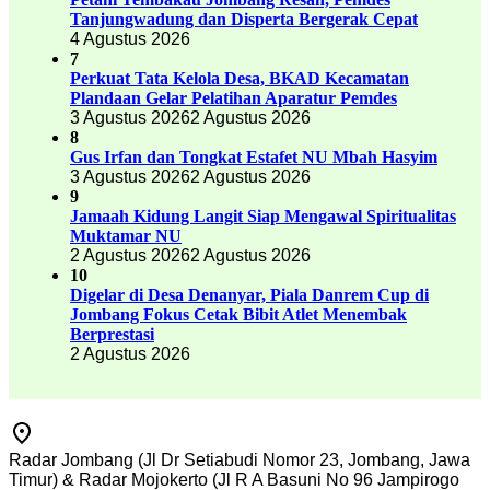
Tanjungwadung dan Disperta Bergerak Cepat
4 Agustus 2026
7
Perkuat Tata Kelola Desa, BKAD Kecamatan
Plandaan Gelar Pelatihan Aparatur Pemdes
3 Agustus 2026
2 Agustus 2026
8
Gus Irfan dan Tongkat Estafet NU Mbah Hasyim
3 Agustus 2026
2 Agustus 2026
9
Jamaah Kidung Langit Siap Mengawal Spiritualitas
Muktamar NU
2 Agustus 2026
2 Agustus 2026
10
Digelar di Desa Denanyar, Piala Danrem Cup di
Jombang Fokus Cetak Bibit Atlet Menembak
Berprestasi
2 Agustus 2026
Radar Jombang (Jl Dr Setiabudi Nomor 23, Jombang, Jawa
Timur) & Radar Mojokerto (Jl R A Basuni No 96 Jampirogo