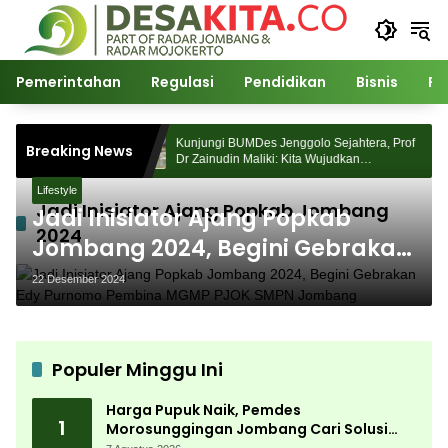
Langsung
ke
konten
Pemerintahan
Regulasi
Pendidikan
Bisnis
Po
orosunggingan
Kunjungi BUMDes Jenggolo Sejahtera, Prof
Breaking News
ajian Akademik
Dr Zainudin Maliki: Kita Wujudkan
Kemandirian Ekonomi dengan Potensi Desa
Lifestyle
Jadi Inisiator Ajang Popkab Jombang
Jadi Inisiator Ajang Popkab
2024
Jombang 2024, Begini Gebrakan
Edy Purnomo Pembina MGMP
22 Desember 2024
PJOK SMPN Jombang
Populer Minggu Ini
Harga Pupuk Naik, Pemdes
1
Morosunggingan Jombang Cari Solusi