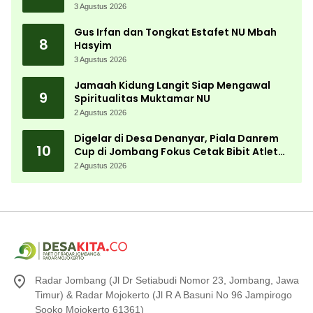
Aparatur Pemdes
3 Agustus 2026
Gus Irfan dan Tongkat Estafet NU Mbah
8
Hasyim
3 Agustus 2026
Jamaah Kidung Langit Siap Mengawal
9
Spiritualitas Muktamar NU
2 Agustus 2026
Digelar di Desa Denanyar, Piala Danrem
10
Cup di Jombang Fokus Cetak Bibit Atlet
Menembak Berprestasi
2 Agustus 2026
Radar Jombang (Jl Dr Setiabudi Nomor 23, Jombang, Jawa
Timur) & Radar Mojokerto (Jl R A Basuni No 96 Jampirogo
Sooko Mojokerto 61361)