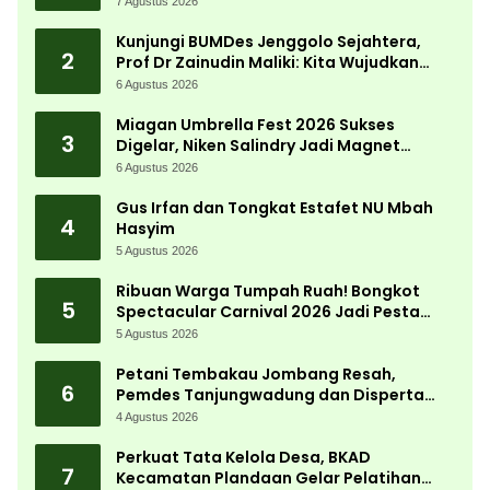
Lewat Kajian Akademik
7 Agustus 2026
Kunjungi BUMDes Jenggolo Sejahtera,
2
Prof Dr Zainudin Maliki: Kita Wujudkan
Kemandirian Ekonomi dengan Potensi
6 Agustus 2026
Desa
Miagan Umbrella Fest 2026 Sukses
3
Digelar, Niken Salindry Jadi Magnet
Ribuan Pengunjung
6 Agustus 2026
Gus Irfan dan Tongkat Estafet NU Mbah
4
Hasyim
5 Agustus 2026
Ribuan Warga Tumpah Ruah! Bongkot
5
Spectacular Carnival 2026 Jadi Pesta
Kemerdekaan Terbesar di Peterongan
5 Agustus 2026
Petani Tembakau Jombang Resah,
6
Pemdes Tanjungwadung dan Disperta
Bergerak Cepat
4 Agustus 2026
Perkuat Tata Kelola Desa, BKAD
7
Kecamatan Plandaan Gelar Pelatihan