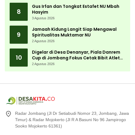
Gus Irfan dan Tongkat Estafet NU Mbah
8
Hasyim
3 Agustus 2026
Jamaah Kidung Langit Siap Mengawal
9
Spiritualitas Muktamar NU
2 Agustus 2026
Digelar di Desa Denanyar, Piala Danrem
10
Cup di Jombang Fokus Cetak Bibit Atlet
Menembak Berprestasi
2 Agustus 2026
Radar Jombang (Jl Dr Setiabudi Nomor 23, Jombang, Jawa
Timur) & Radar Mojokerto (Jl R A Basuni No 96 Jampirogo
Sooko Mojokerto 61361)