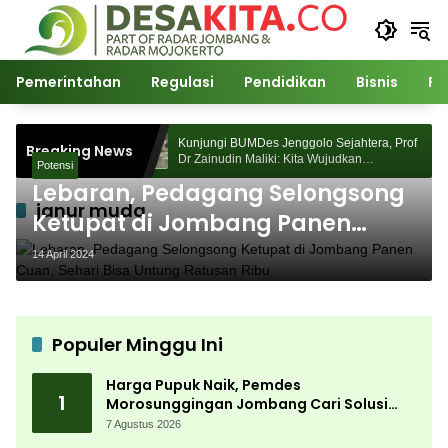
Langsung
ke
konten
Pemerintahan
Regulasi
Pendidikan
Bisnis
Po
Morosunggingan
Kunjungi BUMDes Jenggolo Sejahtera, Prof
Breaking News
Kajian Akademik
Dr Zainudin Maliki: Kita Wujudkan
Potensi
Kemandirian Ekonomi dengan Potensi Desa
Lebaran, Pedagang Selongsong
janur muda
Ketupat di Jombang Panen
Cuan, Sehari Bisa Untung
14 April 2024
Ratusan Ribu
Populer Minggu Ini
Harga Pupuk Naik, Pemdes
1
Morosunggingan Jombang Cari Solusi
Lewat Kajian Akademik
7 Agustus 2026