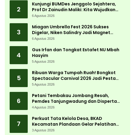
Kunjungi BUMDes Jenggolo Sejahtera,
2
Prof Dr Zainudin Maliki: Kita Wujudkan
Kemandirian Ekonomi dengan Potensi
6 Agustus 2026
Desa
Miagan Umbrella Fest 2026 Sukses
3
Digelar, Niken Salindry Jadi Magnet
Ribuan Pengunjung
6 Agustus 2026
Gus Irfan dan Tongkat Estafet NU Mbah
4
Hasyim
5 Agustus 2026
Ribuan Warga Tumpah Ruah! Bongkot
5
Spectacular Carnival 2026 Jadi Pesta
Kemerdekaan Terbesar di Peterongan
5 Agustus 2026
Petani Tembakau Jombang Resah,
6
Pemdes Tanjungwadung dan Disperta
Bergerak Cepat
4 Agustus 2026
Perkuat Tata Kelola Desa, BKAD
7
Kecamatan Plandaan Gelar Pelatihan
Aparatur Pemdes
3 Agustus 2026