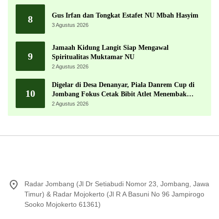
Gus Irfan dan Tongkat Estafet NU Mbah Hasyim
8
3 Agustus 2026
Jamaah Kidung Langit Siap Mengawal
9
Spiritualitas Muktamar NU
2 Agustus 2026
Digelar di Desa Denanyar, Piala Danrem Cup di
10
Jombang Fokus Cetak Bibit Atlet Menembak
Berprestasi
2 Agustus 2026
Radar Jombang (Jl Dr Setiabudi Nomor 23, Jombang, Jawa
Timur) & Radar Mojokerto (Jl R A Basuni No 96 Jampirogo
Sooko Mojokerto 61361)