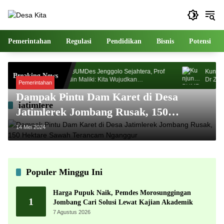
Langsung
ke
konten
Pemerintahan
Regulasi
Pendidikan
Bisnis
Potensi
n
Kunjungi BUMDes Jenggolo Sejahtera, Prof
Kunjungi
Breaking News
k
Dr Zainudin Maliki: Kita Wujudkan
Dr Zainud
Pemerintahan
Kemandirian Ekonomi dengan Potensi Desa
Kemandir
Dampak Pintu Dam Karet di Desa
jatimlere
Jatimlerek Jombang Rusak, 150
Hektare Sawah Terancam Nganggur
14 Mei 2024
Populer Minggu Ini
Harga Pupuk Naik, Pemdes Morosunggingan
1
Jombang Cari Solusi Lewat Kajian Akademik
7 Agustus 2026