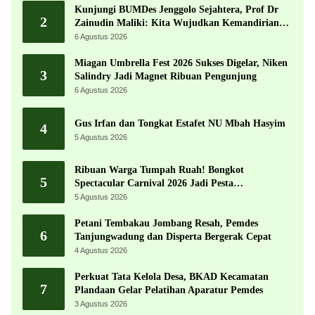
Kunjungi BUMDes Jenggolo Sejahtera, Prof Dr
2
Zainudin Maliki: Kita Wujudkan Kemandirian
Ekonomi dengan Potensi Desa
6 Agustus 2026
Miagan Umbrella Fest 2026 Sukses Digelar, Niken
3
Salindry Jadi Magnet Ribuan Pengunjung
6 Agustus 2026
Gus Irfan dan Tongkat Estafet NU Mbah Hasyim
4
5 Agustus 2026
Ribuan Warga Tumpah Ruah! Bongkot
5
Spectacular Carnival 2026 Jadi Pesta
Kemerdekaan Terbesar di Peterongan
5 Agustus 2026
Petani Tembakau Jombang Resah, Pemdes
6
Tanjungwadung dan Disperta Bergerak Cepat
4 Agustus 2026
Perkuat Tata Kelola Desa, BKAD Kecamatan
7
Plandaan Gelar Pelatihan Aparatur Pemdes
3 Agustus 2026