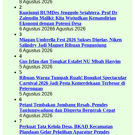
8 Agustus 2026
2
Kunjungi BUMDes Jenggolo Sejahtera, Prof Dr
Zainudin Maliki: Kita Wujudkan Kemandirian
Ekonomi dengan Potensi Desa
6 Agustus 2026
6 Agustus 2026
3
Miagan Umbrella Fest 2026 Sukses Digelar, Niken
Salindry Jadi Magnet Ribuan Pengunjung
6 Agustus 2026
4
Gus Irfan dan Tongkat Estafet NU Mbah Hasyim
5 Agustus 2026
5
Ribuan Warga Tumpah Ruah! Bongkot Spectacular
Carnival 2026 Jadi Pesta Kemerdekaan Terbesar di
Peterongan
5 Agustus 2026
6
Petani Tembakau Jombang Resah, Pemdes
Tanjungwadung dan Disperta Bergerak Cepat
4 Agustus 2026
7
Perkuat Tata Kelola Desa, BKAD Kecamatan
Plandaan Gelar Pelatihan Aparatur Pemdes