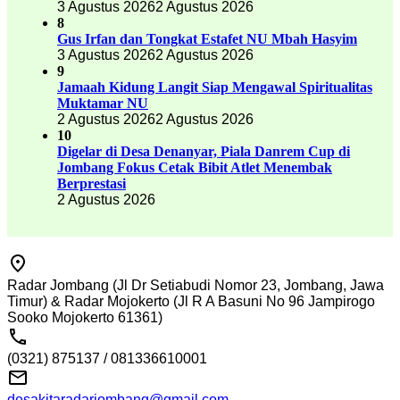
3 Agustus 2026
2 Agustus 2026
8
Gus Irfan dan Tongkat Estafet NU Mbah Hasyim
3 Agustus 2026
2 Agustus 2026
9
Jamaah Kidung Langit Siap Mengawal Spiritualitas
Muktamar NU
2 Agustus 2026
2 Agustus 2026
10
Digelar di Desa Denanyar, Piala Danrem Cup di
Jombang Fokus Cetak Bibit Atlet Menembak
Berprestasi
2 Agustus 2026
Radar Jombang (Jl Dr Setiabudi Nomor 23, Jombang, Jawa
Timur) & Radar Mojokerto (Jl R A Basuni No 96 Jampirogo
Sooko Mojokerto 61361)
(0321) 875137 / 081336610001
desakitaradarjombang@gmail.com