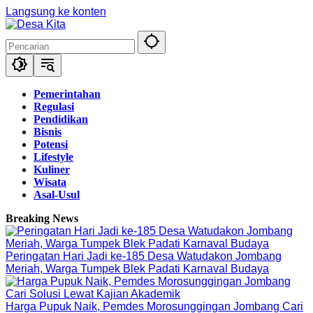
Langsung ke konten
Pemerintahan
Regulasi
Pendidikan
Bisnis
Potensi
Lifestyle
Kuliner
Wisata
Asal-Usul
Breaking News
Peringatan Hari Jadi ke-185 Desa Watudakon Jombang
Meriah, Warga Tumpek Blek Padati Karnaval Budaya
Harga Pupuk Naik, Pemdes Morosunggingan Jombang Cari