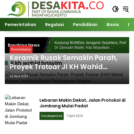
Langsung
ke
konten
Pemerintahan
Regulasi
Pendidikan
Bisnis
Po
Morosunggingan
Kunjungi BUMDes Jenggolo Sejahtera, Prof
Breaking News
ajian Akademik
Dr Zainudin Maliki: Kita Wujudkan
Pemerintahan
Kemandirian Ekonomi dengan Potensi Desa
Keramik Rusak Semakin Parah,
jl kh wahid hasyim
Proyek Trotoar Jl KH Wahid
Hasyim Jombang Butuh
16 April 2024
Penanganan Segera
Lebaran Makin Dekat, Jalan Protokol di
Jombang Mulai Padat
Uncategorized
7 April 2024