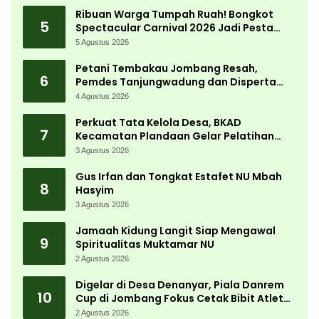
Ribuan Warga Tumpah Ruah! Bongkot
5
Spectacular Carnival 2026 Jadi Pesta
Kemerdekaan Terbesar di Peterongan
5 Agustus 2026
Petani Tembakau Jombang Resah,
6
Pemdes Tanjungwadung dan Disperta
Bergerak Cepat
4 Agustus 2026
Perkuat Tata Kelola Desa, BKAD
7
Kecamatan Plandaan Gelar Pelatihan
Aparatur Pemdes
3 Agustus 2026
Gus Irfan dan Tongkat Estafet NU Mbah
8
Hasyim
3 Agustus 2026
Jamaah Kidung Langit Siap Mengawal
9
Spiritualitas Muktamar NU
2 Agustus 2026
Digelar di Desa Denanyar, Piala Danrem
10
Cup di Jombang Fokus Cetak Bibit Atlet
Menembak Berprestasi
2 Agustus 2026