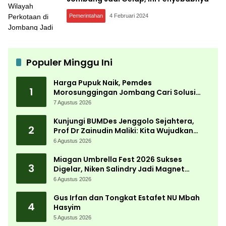
Pemerintahan
4 Februari 2024
Populer Minggu Ini
Harga Pupuk Naik, Pemdes
1
Morosunggingan Jombang Cari Solusi
Lewat Kajian Akademik
7 Agustus 2026
Kunjungi BUMDes Jenggolo Sejahtera,
2
Prof Dr Zainudin Maliki: Kita Wujudkan
Kemandirian Ekonomi dengan Potensi
6 Agustus 2026
Desa
Miagan Umbrella Fest 2026 Sukses
3
Digelar, Niken Salindry Jadi Magnet
Ribuan Pengunjung
6 Agustus 2026
Gus Irfan dan Tongkat Estafet NU Mbah
4
Hasyim
5 Agustus 2026