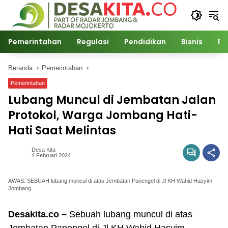
Langsung
ke
konten
Pemerintahan
Regulasi
Pendidikan
Bisnis
Po
Beranda
Pemerintahan
Pemerintahan
Lubang Muncul di Jembatan Jalan
Protokol, Warga Jombang Hati-
Hati Saat Melintas
Desa Kita
4 Februari 2024
AWAS: SEBUAH lubang muncul di atas Jembatan Panengel di Jl KH Wahid Hasyim
Jombang
Desakita.co –
Sebuah lubang muncul di atas