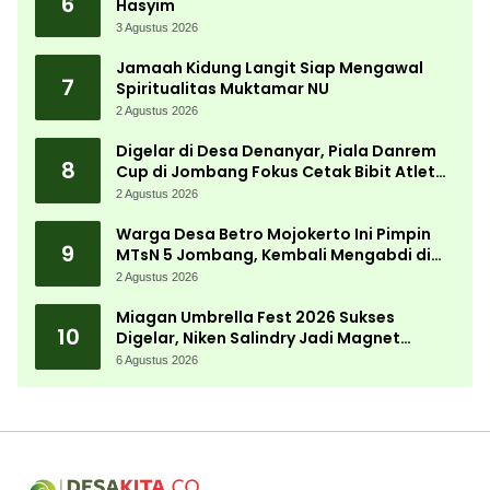
6
Hasyim
3 Agustus 2026
Jamaah Kidung Langit Siap Mengawal
7
Spiritualitas Muktamar NU
2 Agustus 2026
Digelar di Desa Denanyar, Piala Danrem
8
Cup di Jombang Fokus Cetak Bibit Atlet
Menembak Berprestasi
2 Agustus 2026
Warga Desa Betro Mojokerto Ini Pimpin
9
MTsN 5 Jombang, Kembali Mengabdi di
Almamater
2 Agustus 2026
Miagan Umbrella Fest 2026 Sukses
10
Digelar, Niken Salindry Jadi Magnet
Ribuan Pengunjung
6 Agustus 2026