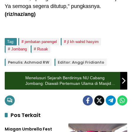
Ya semoga segera ditutup,” pungkasnya.
(riz/naz/ang)
Tag:
jembatan panengel
jl kh wahid hasyim
Jombang
Rusak
Penulis: Achmad RW
Editor: Anggi Fridianto
Menelusuri Sejarah Berdirinya NU Cabang
Jombang: Diawali Pertemuan Ulama di Masjid
Jamik Kauman Utara
Pos Terkait
Pemerintahan
Miagan Umbrella Fest