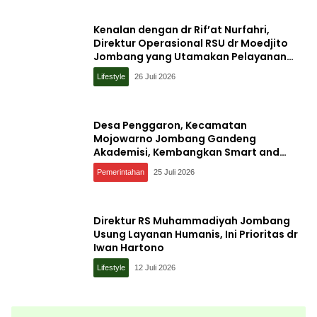
Kenalan dengan dr Rif’at Nurfahri,
Direktur Operasional RSU dr Moedjito
Jombang yang Utamakan Pelayanan
Ilmiah
Lifestyle
26 Juli 2026
Desa Penggaron, Kecamatan
Mojowarno Jombang Gandeng
Akademisi, Kembangkan Smart and
Sustainable Village, Ini Tujuannya
Pemerintahan
25 Juli 2026
Direktur RS Muhammadiyah Jombang
Usung Layanan Humanis, Ini Prioritas dr
Iwan Hartono
Lifestyle
12 Juli 2026