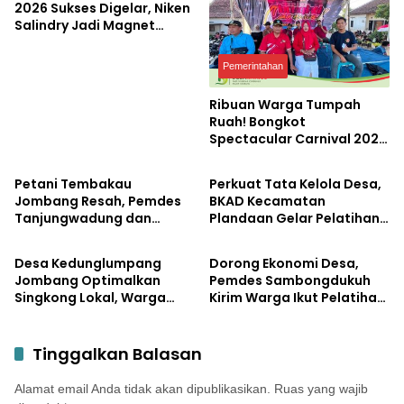
2026 Sukses Digelar, Niken
Salindry Jadi Magnet
Ribuan Pengunjung
Pemerintahan
Ribuan Warga Tumpah
Ruah! Bongkot
Spectacular Carnival 2026
Pemerintahan
Pemerintahan
Jadi Pesta Kemerdekaan
Terbesar di Peterongan
Petani Tembakau
Perkuat Tata Kelola Desa,
Jombang Resah, Pemdes
BKAD Kecamatan
Tanjungwadung dan
Plandaan Gelar Pelatihan
Pemerintahan
Pemerintahan
Disperta Bergerak Cepat
Aparatur Pemdes
Desa Kedunglumpang
Dorong Ekonomi Desa,
Jombang Optimalkan
Pemdes Sambongdukuh
Singkong Lokal, Warga
Kirim Warga Ikut Pelatihan
Diajari Produksi Tepung
UMKM Program WUB
Mocaf
Jombang
Tinggalkan Balasan
Alamat email Anda tidak akan dipublikasikan.
Ruas yang wajib