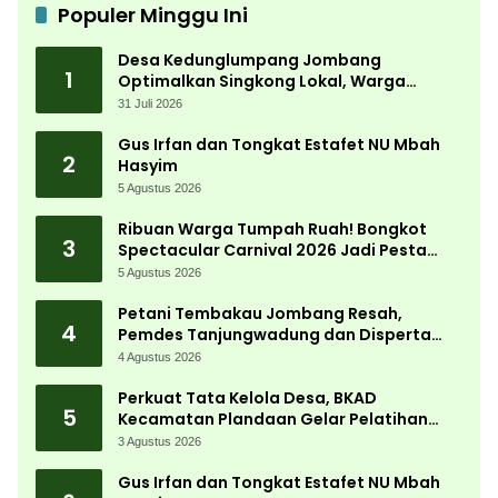
Populer Minggu Ini
Desa Kedunglumpang Jombang
1
Optimalkan Singkong Lokal, Warga
Diajari Produksi Tepung Mocaf
31 Juli 2026
Gus Irfan dan Tongkat Estafet NU Mbah
2
Hasyim
5 Agustus 2026
Ribuan Warga Tumpah Ruah! Bongkot
3
Spectacular Carnival 2026 Jadi Pesta
Kemerdekaan Terbesar di Peterongan
5 Agustus 2026
Petani Tembakau Jombang Resah,
4
Pemdes Tanjungwadung dan Disperta
Bergerak Cepat
4 Agustus 2026
Perkuat Tata Kelola Desa, BKAD
5
Kecamatan Plandaan Gelar Pelatihan
Aparatur Pemdes
3 Agustus 2026
Gus Irfan dan Tongkat Estafet NU Mbah