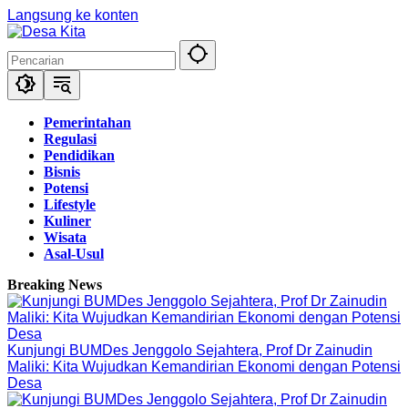
Langsung ke konten
Pemerintahan
Regulasi
Pendidikan
Bisnis
Potensi
Lifestyle
Kuliner
Wisata
Asal-Usul
Breaking News
Kunjungi BUMDes Jenggolo Sejahtera, Prof Dr Zainudin
Maliki: Kita Wujudkan Kemandirian Ekonomi dengan Potensi
Desa