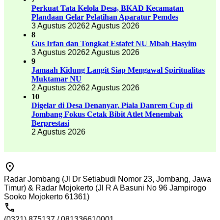
Perkuat Tata Kelola Desa, BKAD Kecamatan
Plandaan Gelar Pelatihan Aparatur Pemdes
3 Agustus 2026
2 Agustus 2026
8
Gus Irfan dan Tongkat Estafet NU Mbah Hasyim
3 Agustus 2026
2 Agustus 2026
9
Jamaah Kidung Langit Siap Mengawal Spiritualitas
Muktamar NU
2 Agustus 2026
2 Agustus 2026
10
Digelar di Desa Denanyar, Piala Danrem Cup di
Jombang Fokus Cetak Bibit Atlet Menembak
Berprestasi
2 Agustus 2026
Radar Jombang (Jl Dr Setiabudi Nomor 23, Jombang, Jawa
Timur) & Radar Mojokerto (Jl R A Basuni No 96 Jampirogo
Sooko Mojokerto 61361)
(0321) 875137 / 081336610001