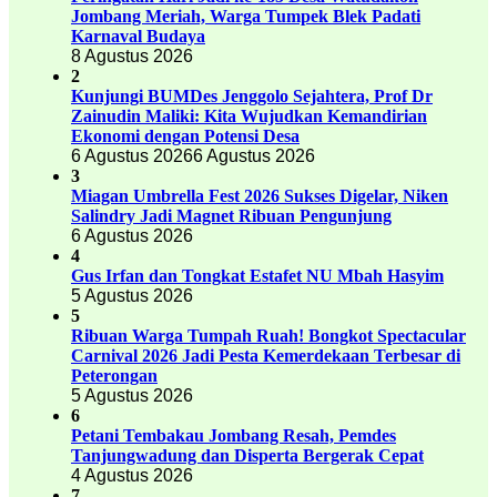
Jombang Meriah, Warga Tumpek Blek Padati
Karnaval Budaya
8 Agustus 2026
2
Kunjungi BUMDes Jenggolo Sejahtera, Prof Dr
Zainudin Maliki: Kita Wujudkan Kemandirian
Ekonomi dengan Potensi Desa
6 Agustus 2026
6 Agustus 2026
3
Miagan Umbrella Fest 2026 Sukses Digelar, Niken
Salindry Jadi Magnet Ribuan Pengunjung
6 Agustus 2026
4
Gus Irfan dan Tongkat Estafet NU Mbah Hasyim
5 Agustus 2026
5
Ribuan Warga Tumpah Ruah! Bongkot Spectacular
Carnival 2026 Jadi Pesta Kemerdekaan Terbesar di
Peterongan
5 Agustus 2026
6
Petani Tembakau Jombang Resah, Pemdes
Tanjungwadung dan Disperta Bergerak Cepat
4 Agustus 2026
7