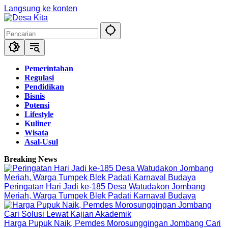
Langsung ke konten
Pemerintahan
Regulasi
Pendidikan
Bisnis
Potensi
Lifestyle
Kuliner
Wisata
Asal-Usul
Breaking News
Peringatan Hari Jadi ke-185 Desa Watudakon Jombang
Meriah, Warga Tumpek Blek Padati Karnaval Budaya
Harga Pupuk Naik, Pemdes Morosunggingan Jombang Cari