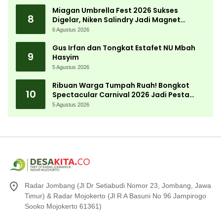
Desa
Miagan Umbrella Fest 2026 Sukses
8
Digelar, Niken Salindry Jadi Magnet
Ribuan Pengunjung
6 Agustus 2026
Gus Irfan dan Tongkat Estafet NU Mbah
9
Hasyim
5 Agustus 2026
Ribuan Warga Tumpah Ruah! Bongkot
10
Spectacular Carnival 2026 Jadi Pesta
Kemerdekaan Terbesar di Peterongan
5 Agustus 2026
Radar Jombang (Jl Dr Setiabudi Nomor 23, Jombang, Jawa
Timur) & Radar Mojokerto (Jl R A Basuni No 96 Jampirogo
Sooko Mojokerto 61361)