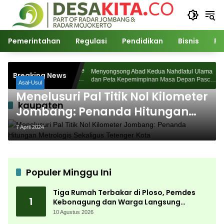
Langsung
ke
konten
Pemerintahan
Regulasi
Pendidikan
Bisnis
Po
oso, Pemdes
Menyongsong Abad Kedua Nahdlatul Ulama
Breaking News
ngsung Bergerak
dan Peta Kepemimpinan Masa Depan Pasca
Asal-Usul
Muktamar ke-35
Menelusuri Pal Titik Nol Kilometer
kaupaten
Jombang: Penanda Hitungan
Metrologis Sekaligus Tetenger
7 April 2024
Kota
Populer Minggu Ini
Tiga Rumah Terbakar di Ploso, Pemdes
1
Kebonagung dan Warga Langsung
Bergerak Bantu Korban
10 Agustus 2026