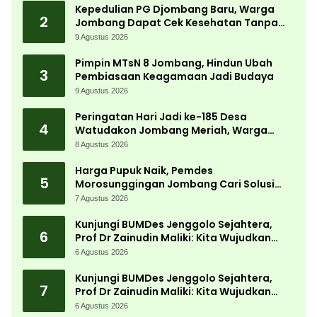
Kepedulian PG Djombang Baru, Warga
2
Jombang Dapat Cek Kesehatan Tanpa
Biaya
9 Agustus 2026
Pimpin MTsN 8 Jombang, Hindun Ubah
3
Pembiasaan Keagamaan Jadi Budaya
9 Agustus 2026
Peringatan Hari Jadi ke-185 Desa
4
Watudakon Jombang Meriah, Warga
Tumpek Blek Padati Karnaval Budaya
8 Agustus 2026
Harga Pupuk Naik, Pemdes
5
Morosunggingan Jombang Cari Solusi
Lewat Kajian Akademik
7 Agustus 2026
Kunjungi BUMDes Jenggolo Sejahtera,
6
Prof Dr Zainudin Maliki: Kita Wujudkan
Kemandirian Ekonomi dengan Potensi
6 Agustus 2026
Desa
Kunjungi BUMDes Jenggolo Sejahtera,
7
Prof Dr Zainudin Maliki: Kita Wujudkan
Kemandirian Ekonomi dengan Potensi
6 Agustus 2026