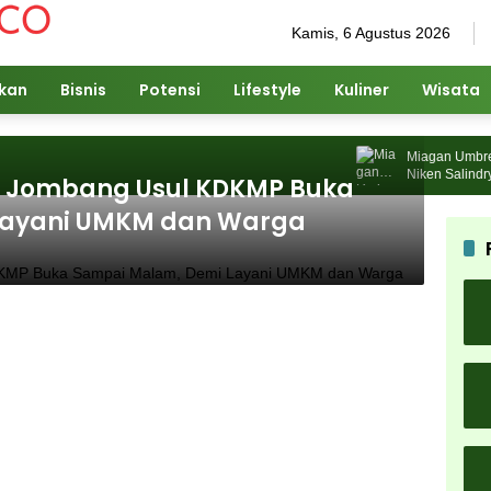
Kamis, 6 Agustus 2026
ikan
Bisnis
Potensi
Lifestyle
Kuliner
Wisata
Miagan Umbrella F
Niken Salindry Ja
 Jombang Usul KDKMP Buka
Pengunjung
Layani UMKM dan Warga