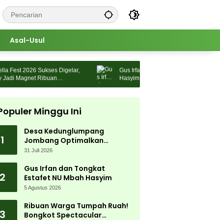
Asal-Usul
est 2026 Sukses Digelar,
Gus Irfan dan Tongkat Estafet NU Mbah
di Magnet Ribuan
Hasyim
Populer Minggu Ini
Desa Kedunglumpang
1
Jombang Optimalkan
Singkong Lokal, Warga Diajari
31 Juli 2026
Produksi Tepung Mocaf
Gus Irfan dan Tongkat
2
Estafet NU Mbah Hasyim
5 Agustus 2026
Ribuan Warga Tumpah Ruah!
3
Bongkot Spectacular