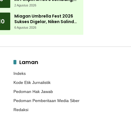
Kembali Mengabdi di
2 Agustus 2026
Almamater
Miagan Umbrella Fest 2026
10
Sukses Digelar, Niken Salindry
Jadi Magnet Ribuan
6 Agustus 2026
Pengunjung
Laman
Indeks
Kode Etik Jurnalistik
Pedoman Hak Jawab
Pedoman Pemberitaan Media Siber
Redaksi