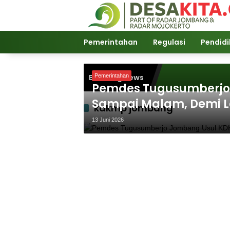
Langsung
ke
konten
Pemerintahan
Regulasi
Pendid
Breaking News
Pemerintahan
Pemdes Tugusumberjo
Sampai Malam, Demi 
kdkmp jombang
13 Juni 2026