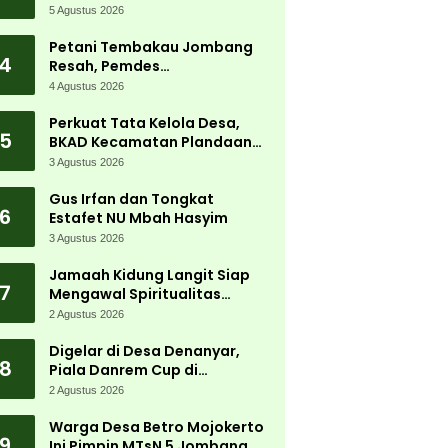
Carnival 2026 Jadi Pesta
5 Agustus 2026
Kemerdekaan Terbesar di
Peterongan
Petani Tembakau Jombang
4
Resah, Pemdes
Tanjungwadung dan Disperta
4 Agustus 2026
Bergerak Cepat
Perkuat Tata Kelola Desa,
5
BKAD Kecamatan Plandaan
Gelar Pelatihan Aparatur
3 Agustus 2026
Pemdes
Gus Irfan dan Tongkat
6
Estafet NU Mbah Hasyim
3 Agustus 2026
Jamaah Kidung Langit Siap
7
Mengawal Spiritualitas
Muktamar NU
2 Agustus 2026
Digelar di Desa Denanyar,
8
Piala Danrem Cup di
Jombang Fokus Cetak Bibit
2 Agustus 2026
Atlet Menembak Berprestasi
Warga Desa Betro Mojokerto
9
Ini Pimpin MTsN 5 Jombang,